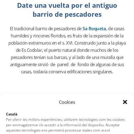
Date una vuelta por el antiguo
barrio de pescadores
El tradicional barrio de pescadores de
Sa Roqueta
, de casas
humildes y rincones floridos, es fruto de la expansión de la
población extramuros en el s. XVI. Construido junto a la playa
de Es Codolar, el puerto natural donde muchos de los
pescadores tenían sus barcas, y al lado de una muralla que
antiguamente sirvió de pared de fondo de algunas de sus
casas, todavía conserva edificaciones singulares.
Cookies
Para acabar de redondear este
recorrido tossense…
Català
Per oferir les millors experiències, utilitzem tecnologies com les cookies
per emmagatzemar i/o accedir a la informació del dispositiu. Acceptar
No te olvides de inmortalizar este día haciéndote la foto
aquestes tecnologies ens permetrà processar dades com ara el