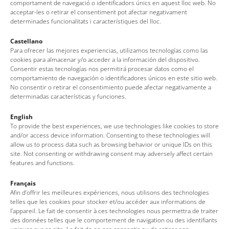
perfecta desde el Mirador de Sant Jaume con el paisaje de
comportament de navegació o identificadors únics en aquest lloc web. No
acceptar-les o retirar el consentiment pot afectar negativament
fondo de una de las postales más emblemáticas de la Costa
determinades funcionalitats i característiques del lloc.
Brava.
Castellano
Empieza hoy a descubrir Tossa, para que mañana se
Para ofrecer las mejores experiencias, utilizamos tecnologías como las
cookies para almacenar y/o acceder a la información del dispositivo.
convierta en el escenario soñado de tus vacaciones.
Consentir estas tecnologías nos permitirá procesar datos como el
comportamiento de navegación o identificadores únicos en este sitio web.
ENAMÓRATE
INSPÍRATE
SABOREA
LOS IMPRESCINDIBLES
No consentir o retirar el consentimiento puede afectar negativamente a
de Tossa y sus secretos
del paraíso azul de Marc Chagall
determinadas características y funciones.
lo mejor de la gastronomía mediterránea
que no te puedes perder de Tossa
English
To provide the best experiences, we use technologies like cookies to store
and/or access device information. Consenting to these technologies will
allow us to process data such as browsing behavior or unique IDs on this
site. Not consenting or withdrawing consent may adversely affect certain
features and functions.
Français
Oficina de Turismo de Tossa de Mar
Afin d’offrir les meilleures expériences, nous utilisons des technologies
telles que les cookies pour stocker et/ou accéder aux informations de
l’appareil. Le fait de consentir à ces technologies nous permettra de traiter
Av. del Pelegrí, 25 – Edificio La Nau · 17320 – Tossa de Mar
des données telles que le comportement de navigation ou des identifiants
(Girona – Costa Brava)