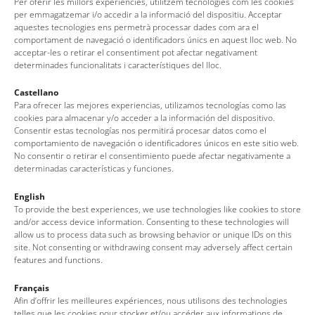
Per oferir les millors experiències, utilitzem tecnologies com les cookies
En ningún caso, los datos se comunicarán a otras personas.
per emmagatzemar i/o accedir a la informació del dispositiu. Acceptar
Asimismo, puede ejercer los derechos de acceso, rectificación,
aquestes tecnologies ens permetrà processar dades com ara el
supresión, oposición al tratamiento y solicitud de la limitación
comportament de navegació o identificadors únics en aquest lloc web. No
del tratamiento dirigiéndose al Ayuntamiento de Tossa de Mar ·
acceptar-les o retirar el consentiment pot afectar negativament
CIF P1721500E · Avenida del Peregrino, 25 · 17320 Tossa de Mar
determinades funcionalitats i característiques del lloc.
· Tel. +34 972 340 100 · ajuntament@tossademar.org ·
www.tossademar.cat
Puede consultar toda la información adicional y detallada sobre
Castellano
protección de datos en
este enlace.
.
Para ofrecer las mejores experiencias, utilizamos tecnologías como las
Si desea recibir información turística de Tossa de Mar puede
cookies para almacenar y/o acceder a la información del dispositivo.
indicarlo marcando la casilla correspondiente. En este caso sus
Consentir estas tecnologías nos permitirá procesar datos como el
datos serán incorporados a nuestra lista de destinatarios. En
comportamiento de navegación o identificadores únicos en este sitio web.
cualquier momento puede solicitar la baja.
No consentir o retirar el consentimiento puede afectar negativamente a
determinadas características y funciones.
English
To provide the best experiences, we use technologies like cookies to store
and/or access device information. Consenting to these technologies will
allow us to process data such as browsing behavior or unique IDs on this
site. Not consenting or withdrawing consent may adversely affect certain
features and functions.
Français
Oficina de Turismo de Tossa de Mar
Afin d’offrir les meilleures expériences, nous utilisons des technologies
telles que les cookies pour stocker et/ou accéder aux informations de