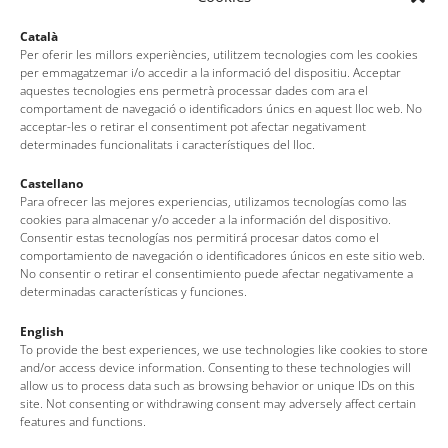
Català
Per oferir les millors experiències, utilitzem tecnologies com les cookies
per emmagatzemar i/o accedir a la informació del dispositiu. Acceptar
aquestes tecnologies ens permetrà processar dades com ara el
comportament de navegació o identificadors únics en aquest lloc web. No
acceptar-les o retirar el consentiment pot afectar negativament
determinades funcionalitats i característiques del lloc.
Castellano
Para ofrecer las mejores experiencias, utilizamos tecnologías como las
cookies para almacenar y/o acceder a la información del dispositivo.
LES INCONTOURNABLES
Consentir estas tecnologías nos permitirá procesar datos como el
comportamiento de navegación o identificadores únicos en este sitio web.
que vous ne pouvez pas manquer à Tossa.
No consentir o retirar el consentimiento puede afectar negativamente a
determinadas características y funciones.
English
To provide the best experiences, we use technologies like cookies to store
and/or access device information. Consenting to these technologies will
allow us to process data such as browsing behavior or unique IDs on this
site. Not consenting or withdrawing consent may adversely affect certain
features and functions.