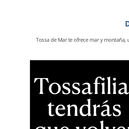
D
Tossa de Mar te ofrece mar y montaña, un