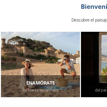
Bienveni
Descubre el paisaj
ENAMÓRATE
de Tossa y sus secretos
del par