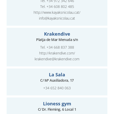
Tel.
+34 972 342 646
Tel.
+34 608 802 485
http://www.kayaksnicolau.cat/
info@kayaksnicolau.cat
Krakendive
Platja de Mar Menuda s/n
Tel.
+34 668 837 388
http://krakendive.com/
krakendive@krakendive.com
La Sala
C/ Mª Auxiliadora, 17
+34 652 840 063
Lioness gym
C/ Dr. Fleming, 6 Local 1