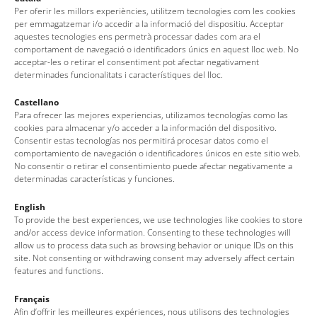
Water Sport Station
Per oferir les millors experiències, utilitzem tecnologies com les cookies
Cala Giverola
per emmagatzemar i/o accedir a la informació del dispositiu. Acceptar
aquestes tecnologies ens permetrà processar dades com ara el
Tel.
+34 620 565 075
comportament de navegació o identificadors únics en aquest lloc web. No
http://www.watersportstation.net/es
acceptar-les o retirar el consentiment pot afectar negativament
determinades funcionalitats i característiques del lloc.
watersportstation@hotmail.com
Castellano
Para ofrecer las mejores experiencias, utilizamos tecnologías como las
cookies para almacenar y/o acceder a la información del dispositivo.
Consentir estas tecnologías nos permitirá procesar datos como el
comportamiento de navegación o identificadores únicos en este sitio web.
No consentir o retirar el consentimiento puede afectar negativamente a
determinadas características y funciones.
English
To provide the best experiences, we use technologies like cookies to store
and/or access device information. Consenting to these technologies will
allow us to process data such as browsing behavior or unique IDs on this
site. Not consenting or withdrawing consent may adversely affect certain
features and functions.
Français
Oficina de Turismo de Tossa de Mar
Afin d’offrir les meilleures expériences, nous utilisons des technologies