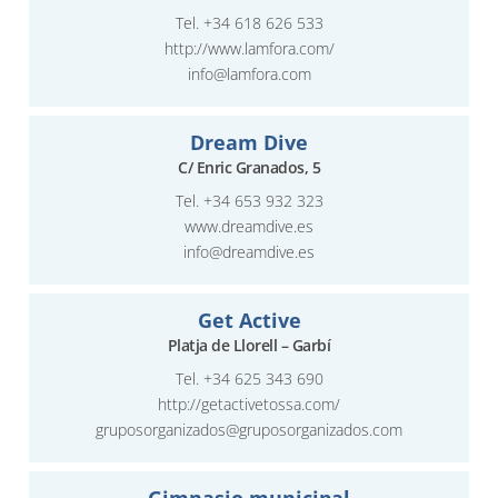
Tel.
+34 618 626 533
http://www.lamfora.com/
info@lamfora.com
Dream Dive
C/ Enric Granados, 5
Tel.
+34 653 932 323
www.dreamdive.es
info@dreamdive.es
Get Active
Platja de Llorell – Garbí
Tel.
+34 625 343 690
http://getactivetossa.com/
gruposorganizados@gruposorganizados.com
Gimnasio municipal