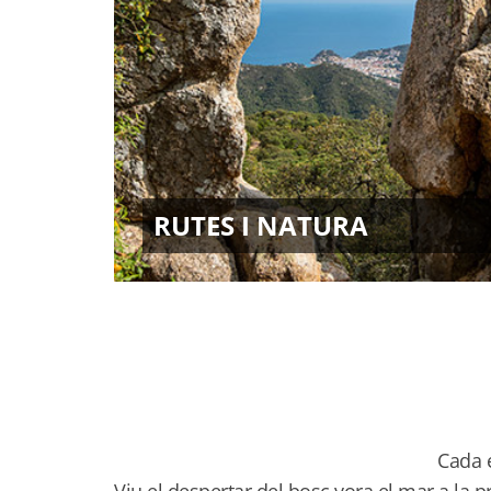
RUTES I NATURA
Cada e
Viu el despertar del bosc vora el mar a la 