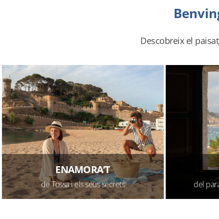
Benving
Descobreix el paisat
ENAMORA’T
de Tossa i els seus secrets
del par