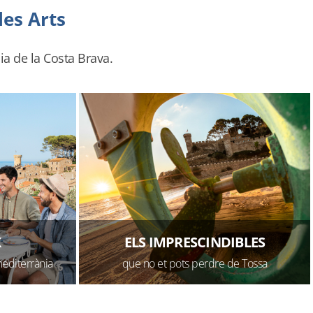
les Arts
ia de la Costa Brava.
X
ELS IMPRESCINDIBLES
mediterrània
que no et pots perdre de Tossa