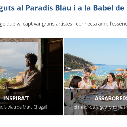
uts al Paradís Blau i a la Babel de 
ge que va captivar grans artistes i connecta amb l’essènc
INSPIRA’T
ASSABOREI
adís blau de Marc Chagall
el millor de la gastronomia 