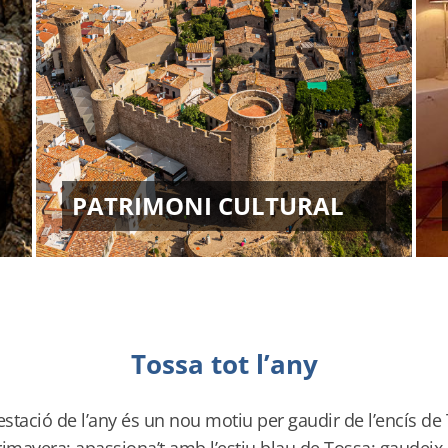
PATRIMONI CULTURAL
Tossa tot l’any
stació de l’any és un nou motiu per gaudir de l’encís de
primavera; apassiona’t amb l’estiu blau de Tossa; gaudei