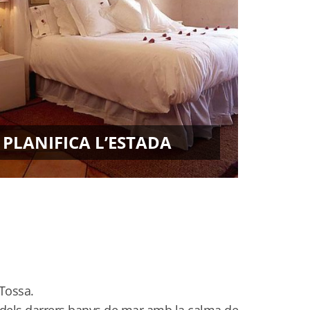
PLANIFICA L’ESTADA
 Tossa.
x dels darrers banys de mar amb la calma de