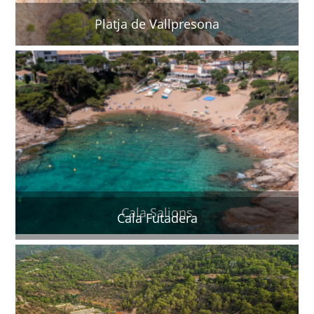
Platja de Vallpresona
Cala Salions
Cala Futadera