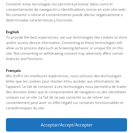
Consentir estas tecnologías nos permitirá procesar datos como el
Cala Morisca
comportamiento de navegación o identificadores únicos en este sitio web.
No consentir o retirar el consentimiento puede afectar negativamente a
determinadas características y funciones.
English
To provide the best experiences, we use technologies like cookies to store
and/or access device information. Consenting to these technologies will
allow us to process data such as browsing behavior or unique IDs on this
site. Not consenting or withdrawing consent may adversely affect certain
features and functions.
Français
Afin d’offrir les meilleures expériences, nous utilisons des technologies
Oficina de Turisme de Tossa de Mar
telles que les cookies pour stocker et/ou accéder aux informations de
l’appareil. Le fait de consentir à ces technologies nous permettra de traiter
Av. del Pelegrí, 25 – Edifici La Nau · 17320 – Tossa de Mar
des données telles que le comportement de navigation ou des identifiants
(Girona – Costa Brava)
uniques sur ce site. Le fait de ne pas consentir ou de retirer son
consentement peut avoir un effet négatif sur certaines fonctionnalités et
Tel: + 00 34 972 340 108 · Mail: info@visittossa.com
caractéristiques du site.
Nota legal
·
Política de cookies
·
Protecció de dades
Acceptar/Accept/Accepter