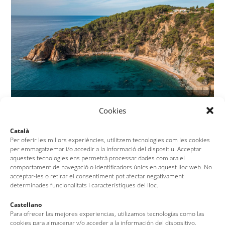
Platja de Porto Pi
Cookies
Català
Per oferir les millors experiències, utilitzem tecnologies com les cookies
per emmagatzemar i/o accedir a la informació del dispositiu. Acceptar
aquestes tecnologies ens permetrà processar dades com ara el
comportament de navegació o identificadors únics en aquest lloc web. No
acceptar-les o retirar el consentiment pot afectar negativament
determinades funcionalitats i característiques del lloc.
Castellano
Para ofrecer las mejores experiencias, utilizamos tecnologías como las
cookies para almacenar y/o acceder a la información del dispositivo.