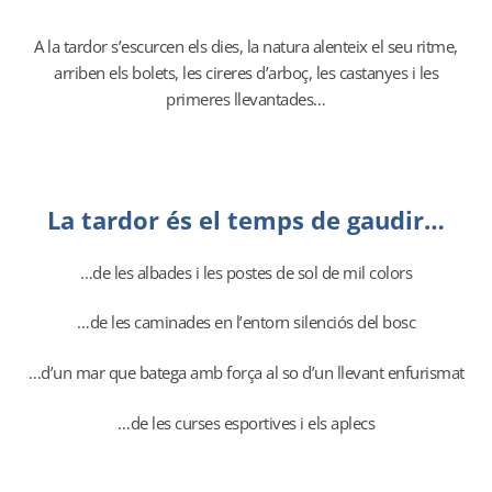
A la tardor s’escurcen els dies, la natura alenteix el seu ritme,
arriben els bolets, les cireres d’arboç, les castanyes i les
primeres llevantades…
La tardor és el temps de gaudir…
…de les albades i les postes de sol de mil colors
…de les caminades en l’entorn silenciós del bosc
…d’un mar que batega amb força al so d’un llevant enfurismat
…de les curses esportives i els aplecs