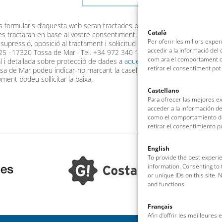
s formularis d’aquesta web seran tractades per l’Ajuntament de Tossa d
Català
 es tractaran en base al vostre consentiment. En cap cas, les dades es c
Per oferir les millors expe
, supressió, oposició al tractament i sol·licitud de la limitació del tract
accedir a la informació del
, 25 · 17320 Tossa de Mar · Tel. +34 972 340 100 · ajuntament@tossade
com ara el comportament de
al i detallada sobre protecció de dades a
aquest enllaç
.
retirar el consentiment pot
ssa de Mar podeu indicar-ho marcant la casella corresponent. En aquest 
ment podeu sol·licitar la baixa.
Castellano
Para ofrecer las mejores e
acceder a la información de
como el comportamiento de 
retirar el consentimiento 
English
To provide the best experie
information. Consenting to 
or unique IDs on this site.
and functions.
Français
Afin d’offrir les meilleures