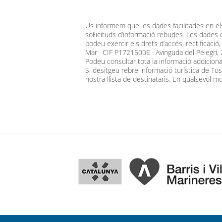
Deixeu aquest camp buit.
Us informem que les dades facilitades en el
sol·licituds d’informació rebudes. Les dades
podeu exercir els drets d’accés, rectificació
Mar · CIF P1721500E · Avinguda del Pelegrí
Podeu consultar tota la informació addicion
Si desitgeu rebre informació turística de To
nostra llista de destinataris. En qualsevol mo