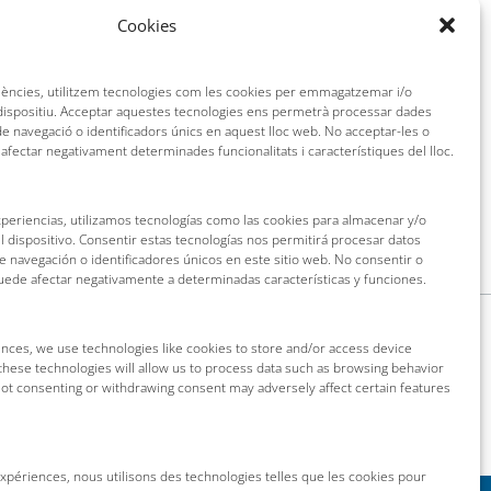
Cookies
e Mar per donar resposta a les consultes o
omunicaran a altres persones. Així mateix,
riències, utilitzem tecnologies com les cookies per emmagatzemar i/o
ament adreçant-se a l’Ajuntament de Tossa de
 dispositiu. Acceptar aquestes tecnologies ens permetrà processar dades
mar.org · www.tossademar.cat
 navegació o identificadors únics en aquest lloc web. No acceptar-les o
 afectar negativament determinades funcionalitats i característiques del lloc.
cas les vostres dades s’incorporaran a la
xperiencias, utilizamos tecnologías como las cookies para almacenar y/o
l dispositivo. Consentir estas tecnologías nos permitirá procesar datos
navegación o identificadores únicos en este sitio web. No consentir o
puede afectar negativamente a determinadas características y funciones.
nces, we use technologies like cookies to store and/or access device
these technologies will allow us to process data such as browsing behavior
 Not consenting or withdrawing consent may adversely affect certain features
 expériences, nous utilisons des technologies telles que les cookies pour