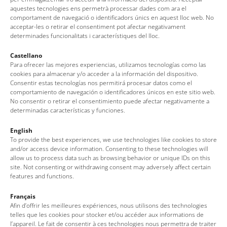
aquestes tecnologies ens permetrà processar dades com ara el
comportament de navegació o identificadors únics en aquest lloc web. No
acceptar-les o retirar el consentiment pot afectar negativament
determinades funcionalitats i característiques del lloc.
Castellano
Para ofrecer las mejores experiencias, utilizamos tecnologías como las
cookies para almacenar y/o acceder a la información del dispositivo.
Consentir estas tecnologías nos permitirá procesar datos como el
comportamiento de navegación o identificadores únicos en este sitio web.
No consentir o retirar el consentimiento puede afectar negativamente a
VÍDEOS
determinadas características y funciones.
English
To provide the best experiences, we use technologies like cookies to store
and/or access device information. Consenting to these technologies will
allow us to process data such as browsing behavior or unique IDs on this
site. Not consenting or withdrawing consent may adversely affect certain
features and functions.
Français
Afin d’offrir les meilleures expériences, nous utilisons des technologies
Oficina de Turisme de Tossa de Mar
telles que les cookies pour stocker et/ou accéder aux informations de
l’appareil. Le fait de consentir à ces technologies nous permettra de traiter