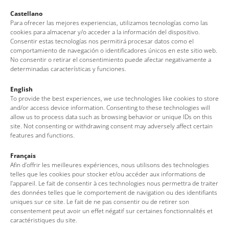
Castellano
Para ofrecer las mejores experiencias, utilizamos tecnologías como las
cookies para almacenar y/o acceder a la información del dispositivo.
Consentir estas tecnologías nos permitirá procesar datos como el
comportamiento de navegación o identificadores únicos en este sitio web.
Contacte
No consentir o retirar el consentimiento puede afectar negativamente a
determinadas características y funciones.
English
To provide the best experiences, we use technologies like cookies to store
and/or access device information. Consenting to these technologies will
allow us to process data such as browsing behavior or unique IDs on this
site. Not consenting or withdrawing consent may adversely affect certain
features and functions.
Français
Afin d’offrir les meilleures expériences, nous utilisons des technologies
Oficina de Turisme de Tossa de Mar
telles que les cookies pour stocker et/ou accéder aux informations de
l’appareil. Le fait de consentir à ces technologies nous permettra de traiter
Av. del Pelegrí, 25 – Edifici La Nau · 17320 – Tossa de Mar
des données telles que le comportement de navigation ou des identifiants
(Girona – Costa Brava)
uniques sur ce site. Le fait de ne pas consentir ou de retirer son
consentement peut avoir un effet négatif sur certaines fonctionnalités et
Tel: + 00 34 972 340 108 · Mail: info@visittossa.com
caractéristiques du site.
Nota legal
·
Política de cookies
·
Protecció de dades