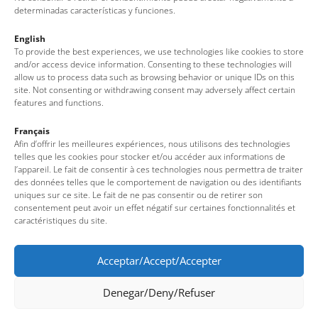
determinadas características y funciones.
English
To provide the best experiences, we use technologies like cookies to store
and/or access device information. Consenting to these technologies will
allow us to process data such as browsing behavior or unique IDs on this
site. Not consenting or withdrawing consent may adversely affect certain
features and functions.
Français
Afin d’offrir les meilleures expériences, nous utilisons des technologies
La receta del “cim i tomba”
telles que les cookies pour stocker et/ou accéder aux informations de
l’appareil. Le fait de consentir à ces technologies nous permettra de traiter
des données telles que le comportement de navigation ou des identifiants
uniques sur ce site. Le fait de ne pas consentir ou de retirer son
consentement peut avoir un effet négatif sur certaines fonctionnalités et
caractéristiques du site.
Acceptar/Accept/Accepter
Denegar/Deny/Refuser
Oficina de Turismo de Tossa de Mar