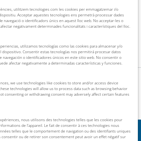
riències, utilitzem tecnologies com les cookies per emmagatzemar i/o
 dispositiu. Acceptar aquestes tecnologies ens permetrà processar dades
 navegació o identificadors únics en aquest lloc web. No acceptar-les o
 afectar negativament determinades funcionalitats i característiques del lloc.
xperiencias, utilizamos tecnologías como las cookies para almacenar y/o
l dispositivo. Consentir estas tecnologías nos permitirá procesar datos
navegación o identificadores únicos en este sitio web. No consentir o
puede afectar negativamente a determinadas características y funciones.
nces, we use technologies like cookies to store and/or access device
these technologies will allow us to process data such as browsing behavior
 Not consenting or withdrawing consent may adversely affect certain features
 expériences, nous utilisons des technologies telles que les cookies pour
nformations de l’appareil. Le fait de consentir à ces technologies nous
onnées telles que le comportement de navigation ou des identifiants uniques
as consentir ou de retirer son consentement peut avoir un effet négatif sur