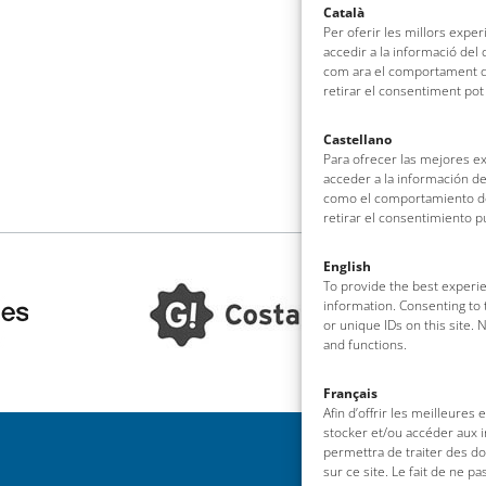
Català
Per oferir les millors expe
accedir a la informació del
com ara el comportament de
retirar el consentiment pot
Castellano
Para ofrecer las mejores e
acceder a la información de
como el comportamiento de 
retirar el consentimiento 
English
To provide the best experie
information. Consenting to 
or unique IDs on this site.
and functions.
Français
Afin d’offrir les meilleures
stocker et/ou accéder aux i
permettra de traiter des d
sur ce site. Le fait de ne p