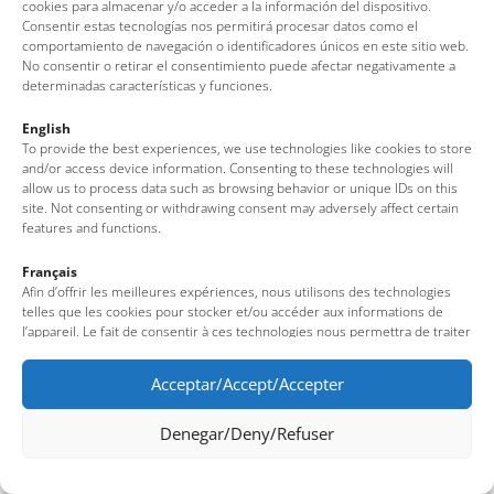
cookies para almacenar y/o acceder a la información del dispositivo.
Tel: + 00 34 972 340 108 · Mail: info@visittossa.com
Consentir estas tecnologías nos permitirá procesar datos como el
Infos légales
·
Politique de cookies
·
Protection des données
comportamiento de navegación o identificadores únicos en este sitio web.
No consentir o retirar el consentimiento puede afectar negativamente a
determinadas características y funciones.
English
To provide the best experiences, we use technologies like cookies to store
and/or access device information. Consenting to these technologies will
allow us to process data such as browsing behavior or unique IDs on this
site. Not consenting or withdrawing consent may adversely affect certain
features and functions.
Français
Afin d’offrir les meilleures expériences, nous utilisons des technologies
telles que les cookies pour stocker et/ou accéder aux informations de
l’appareil. Le fait de consentir à ces technologies nous permettra de traiter
des données telles que le comportement de navigation ou des identifiants
uniques sur ce site. Le fait de ne pas consentir ou de retirer son
Acceptar/Accept/Accepter
consentement peut avoir un effet négatif sur certaines fonctionnalités et
caractéristiques du site.
Denegar/Deny/Refuser