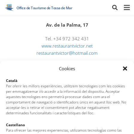
Office de Tourisme de Tossa de Mar
Av. de la Palma, 17
Tel. +34 972 342 431
www.restaurantvictor.net
restaurantvictor@hotmail.com
Cookies
Català
Per oferir les millors experiències, utilitzem tecnologies com les cookies
per emmagatzemar i/o accedir a la informació del dispositiu. Acceptar
aquestes tecnologies ens permetrà processar dades com ara el
comportament de navegació o identificadors únics en aquest lloc web. No
Office de Tourisme de Tossa de Mar
acceptar-les o retirar el consentiment pot afectar negativament
determinades funcionalitats i característiques del lloc.
Av. del Pelegrí, 25 – Edifici La Nau · 17320 – Tossa de Mar
Castellano
Para ofrecer las mejores experiencias, utilizamos tecnologías como las
(Girona – Costa Brava)