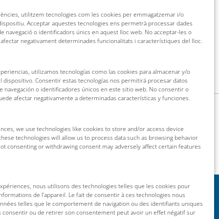
riències, utilitzem tecnologies com les cookies per emmagatzemar i/o
 dispositiu. Acceptar aquestes tecnologies ens permetrà processar dades
 navegació o identificadors únics en aquest lloc web. No acceptar-les o
 afectar negativament determinades funcionalitats i característiques del lloc.
xperiencias, utilizamos tecnologías como las cookies para almacenar y/o
l dispositivo. Consentir estas tecnologías nos permitirá procesar datos
navegación o identificadores únicos en este sitio web. No consentir o
puede afectar negativamente a determinadas características y funciones.
nces, we use technologies like cookies to store and/or access device
these technologies will allow us to process data such as browsing behavior
 Not consenting or withdrawing consent may adversely affect certain features
 expériences, nous utilisons des technologies telles que les cookies pour
nformations de l’appareil. Le fait de consentir à ces technologies nous
onnées telles que le comportement de navigation ou des identifiants uniques
as consentir ou de retirer son consentement peut avoir un effet négatif sur