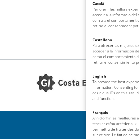
Català
Per oferir les millors expe
accedir a la informació del
com ara el comportament de
retirar el consentiment pot
Castellano
Para ofrecer las mejores e
acceder a la información de
como el comportamiento de 
retirar el consentimiento 
English
To provide the best experie
information. Consenting to 
or unique IDs on this site.
and functions.
Français
Afin d’offrir les meilleures
stocker et/ou accéder aux i
permettra de traiter des d
sur ce site. Le fait de ne p