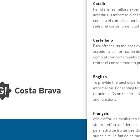
Català
Per oferir les millors expe
accedir a la informació del
com ara el comportament de
retirar el consentiment pot
Castellano
Para ofrecer las mejores e
acceder a la información de
como el comportamiento de 
retirar el consentimiento 
English
To provide the best experie
information. Consenting to 
or unique IDs on this site.
and functions.
Français
Afin d’offrir les meilleures
stocker et/ou accéder aux i
permettra de traiter des d
sur ce site. Le fait de ne p