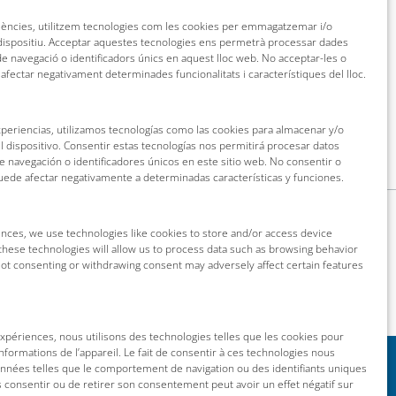
riències, utilitzem tecnologies com les cookies per emmagatzemar i/o
 dispositiu. Acceptar aquestes tecnologies ens permetrà processar dades
 navegació o identificadors únics en aquest lloc web. No acceptar-les o
 afectar negativament determinades funcionalitats i característiques del lloc.
xperiencias, utilizamos tecnologías como las cookies para almacenar y/o
l dispositivo. Consentir estas tecnologías nos permitirá procesar datos
navegación o identificadores únicos en este sitio web. No consentir o
puede afectar negativamente a determinadas características y funciones.
nces, we use technologies like cookies to store and/or access device
these technologies will allow us to process data such as browsing behavior
 Not consenting or withdrawing consent may adversely affect certain features
 expériences, nous utilisons des technologies telles que les cookies pour
nformations de l’appareil. Le fait de consentir à ces technologies nous
onnées telles que le comportement de navigation ou des identifiants uniques
as consentir ou de retirer son consentement peut avoir un effet négatif sur