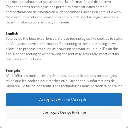
cookies para almacenar y/o acceder a la información del dispositivo.
Consentir estas tecnologías nos permitirá procesar datos como el
comportamiento de navegación o identificadores únicos en este sitio web.
No consentir o retirar el consentimiento puede afectar negativamente a
determinadas características y funciones.
English
To provide the best experiences, we use technologies like cookies to store
and/or access device information. Consenting to these technologies will
allow us to process data such as browsing behavior or unique IDs on this
site. Not consenting or withdrawing consent may adversely affect certain
features and functions.
Français
Afin d’offrir les meilleures expériences, nous utilisons des technologies
telles que les cookies pour stocker et/ou accéder aux informations de
l’appareil. Le fait de consentir à ces technologies nous permettra de traiter
des données telles que le comportement de navigation ou des identifiants
uniques sur ce site. Le fait de ne pas consentir ou de retirer son
Acceptar/Accept/Accepter
consentement peut avoir un effet négatif sur certaines fonctionnalités et
caractéristiques du site.
Denegar/Deny/Refuser