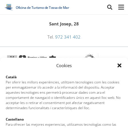
Oficina de Turismo de Tossa de Mar
Sant Josep, 28
Tel.
972 341 402
Cookies
Català
Per oferir les millors experiències, utilitzem tecnologies com les cookies
per emmagatzemar i/o accedir a la informació del dispositiu. Acceptar
Oficina de Turismo de Tossa de Mar
aquestes tecnologies ens permetrà processar dades com ara el
comportament de navegació o identificadors únics en aquest lloc web. No
acceptar-les o retirar el consentiment pot afectar negativament
Av. del Pelegrí, 25 – Edificio La Nau · 17320 – Tossa de Mar
determinades funcionalitats i característiques del lloc.
(Girona – Costa Brava)
Tel: + 00 34 972 340 108 · Mail: info@visittossa.com
Castellano
Nota legal
·
Política de cookies
·
Protección de datos
Para ofrecer las mejores experiencias, utilizamos tecnologías como las