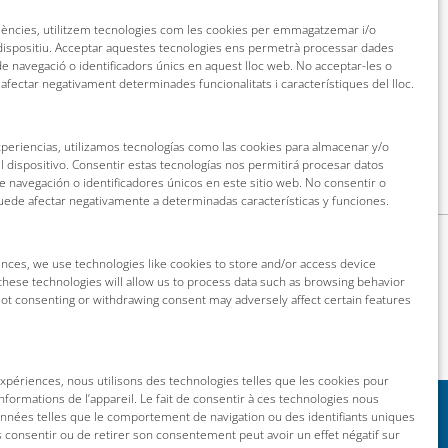
riències, utilitzem tecnologies com les cookies per emmagatzemar i/o
 dispositiu. Acceptar aquestes tecnologies ens permetrà processar dades
 navegació o identificadors únics en aquest lloc web. No acceptar-les o
 afectar negativament determinades funcionalitats i característiques del lloc.
xperiencias, utilizamos tecnologías como las cookies para almacenar y/o
l dispositivo. Consentir estas tecnologías nos permitirá procesar datos
navegación o identificadores únicos en este sitio web. No consentir o
puede afectar negativamente a determinadas características y funciones.
nces, we use technologies like cookies to store and/or access device
these technologies will allow us to process data such as browsing behavior
 Not consenting or withdrawing consent may adversely affect certain features
 expériences, nous utilisons des technologies telles que les cookies pour
nformations de l’appareil. Le fait de consentir à ces technologies nous
onnées telles que le comportement de navigation ou des identifiants uniques
as consentir ou de retirer son consentement peut avoir un effet négatif sur