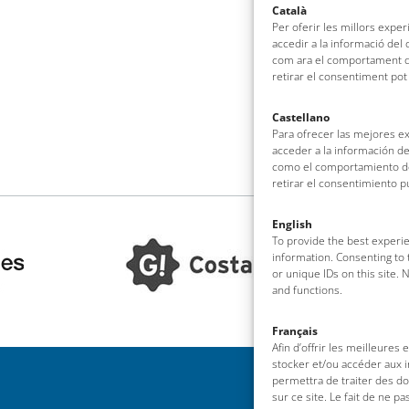
Català
Per oferir les millors expe
accedir a la informació del
com ara el comportament de
retirar el consentiment pot
Castellano
Para ofrecer las mejores e
acceder a la información de
como el comportamiento de 
retirar el consentimiento 
English
To provide the best experie
information. Consenting to 
or unique IDs on this site.
and functions.
Français
Afin d’offrir les meilleures
stocker et/ou accéder aux i
permettra de traiter des d
sur ce site. Le fait de ne p