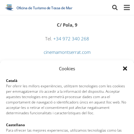
Oficina de Turismo de Tossa de Mar
C/ Pola, 9
Tel.
+34 972 340 268
cinemamontserrat.com
Cookies
Català
Per oferir les millors experiències, utilitzem tecnologies com les cookies
per emmagatzemar i/o accedir a la informació del dispositiu. Acceptar
aquestes tecnologies ens permetrà processar dades com ara el
comportament de navegació o identificadors únics en aquest lloc web. No
Oficina de Turismo de Tossa de Mar
acceptar-les o retirar el consentiment pot afectar negativament
determinades funcionalitats i característiques del lloc.
Av. del Pelegrí, 25 – Edificio La Nau · 17320 – Tossa de Mar
Castellano
(Girona – Costa Brava)
Para ofrecer las mejores experiencias, utilizamos tecnologías como las