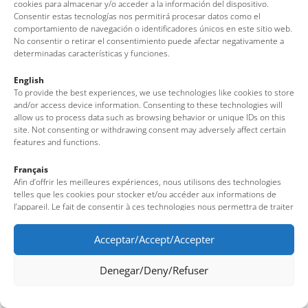
cookies para almacenar y/o acceder a la información del dispositivo.
Tel: + 00 34 972 340 108 · Mail: info@visittossa.com
Consentir estas tecnologías nos permitirá procesar datos como el
Nota legal
·
Política de cookies
·
Protección de datos
comportamiento de navegación o identificadores únicos en este sitio web.
No consentir o retirar el consentimiento puede afectar negativamente a
determinadas características y funciones.
English
To provide the best experiences, we use technologies like cookies to store
and/or access device information. Consenting to these technologies will
allow us to process data such as browsing behavior or unique IDs on this
site. Not consenting or withdrawing consent may adversely affect certain
features and functions.
Français
Afin d’offrir les meilleures expériences, nous utilisons des technologies
telles que les cookies pour stocker et/ou accéder aux informations de
l’appareil. Le fait de consentir à ces technologies nous permettra de traiter
des données telles que le comportement de navigation ou des identifiants
uniques sur ce site. Le fait de ne pas consentir ou de retirer son
Acceptar/Accept/Accepter
consentement peut avoir un effet négatif sur certaines fonctionnalités et
caractéristiques du site.
Denegar/Deny/Refuser