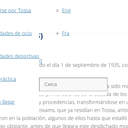
se por Tossa
Eng
idades de ocio
Fra
 REFORMAS)
40 709
idades deportivas
r, fue inaugurado el día 1 de septiembre de 1935, co
práctica
hos artistas, y la belleza de su paisaje había sido mo
XX, durante los cinco primeros años de la década de los 
llegar
as las disciplinas y procedencias, transformándose en
 Benet o Pere Creixams, que ya residían en Tossa, artist
on en la población, algunos de ellos hasta que estalló
 No obstante, antes de que llegara este desdichado mo