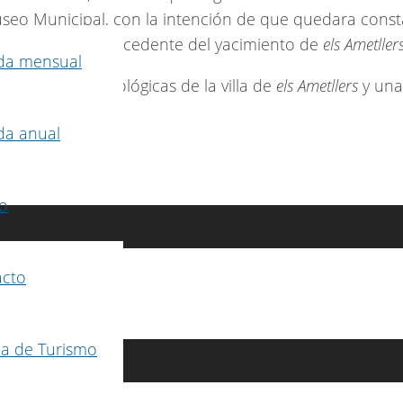
 Museo Municipal, con la intención de que quedara cons
arqueológico procedente del yacimiento de
els Ametller
da mensual
s piezas arqueológicas de la villa de
els Ametllers
y una
da anual
o
acto
na de Turismo