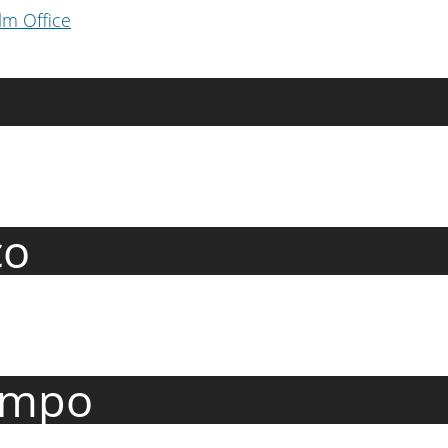
lm Office
co
iempo