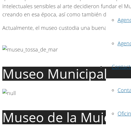
intelectuales sensibles al arte decidieron fundar el
creando en esa época, así como también del legado 
Agen
Actualmente, el museo custodia una buena parte de la
Agen
Contact
Museo Municipal
Cont
Museo de la Mujer
Ofici