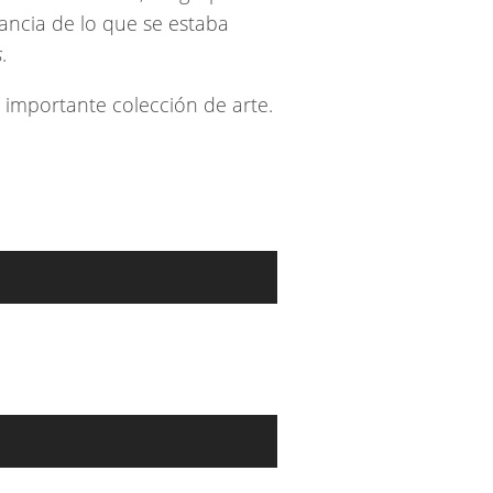
tancia de lo que se estaba
s
.
 importante colección de arte.