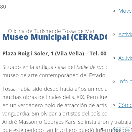
Mover
Oficina de Turismo de Tossa de Mar
Activ
Museo Municipal (CERRADO POR
Plaza Roig i Soler, 1 (Vila Vella) – Tel. 00 34 972 3
Activ
Situado en la antigua casa del
batlle de sac
o gobernado
museo de arte contemporáneo del Estado Español.
Info 
Tossa había sido desde hacía años un reclamo para muc
muchas obras de finales del s. XIX. Pero fue en el s. 
Cómo 
en un verdadero polo de atracción de artistas de tod
vanguardia. Sin olvidar a artistas del país como Rafael
André Masson o Georges Kars, se instalaron y trabajar
Agenda
que este período tan fructífero quedó interrumpido.