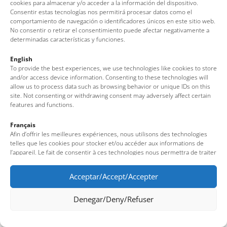
Av. del Pelegrí, 25 – Edificio La Nau · 17320 – Tossa de Mar
cookies para almacenar y/o acceder a la información del dispositivo.
Consentir estas tecnologías nos permitirá procesar datos como el
(Girona – Costa Brava)
comportamiento de navegación o identificadores únicos en este sitio web.
Tel: + 00 34 972 340 108 · Mail: info@visittossa.com
No consentir o retirar el consentimiento puede afectar negativamente a
Nota legal
·
Política de cookies
·
Protección de datos
determinadas características y funciones.
English
To provide the best experiences, we use technologies like cookies to store
and/or access device information. Consenting to these technologies will
allow us to process data such as browsing behavior or unique IDs on this
site. Not consenting or withdrawing consent may adversely affect certain
features and functions.
Français
Afin d’offrir les meilleures expériences, nous utilisons des technologies
telles que les cookies pour stocker et/ou accéder aux informations de
l’appareil. Le fait de consentir à ces technologies nous permettra de traiter
des données telles que le comportement de navigation ou des identifiants
uniques sur ce site. Le fait de ne pas consentir ou de retirer son
Acceptar/Accept/Accepter
consentement peut avoir un effet négatif sur certaines fonctionnalités et
caractéristiques du site.
Denegar/Deny/Refuser