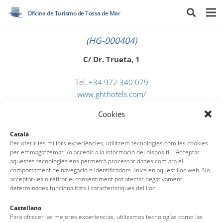
Oficina de Turismo de Tossa de Mar
(HG-000404)
C/ Dr. Trueta, 1
Tel.
+34 972 340 079
www.ghthotels.com/
reserves.simeon@ghthotels.com
Cookies
Català
Per oferir les millors experiències, utilitzem tecnologies com les cookies
per emmagatzemar i/o accedir a la informació del dispositiu. Acceptar
aquestes tecnologies ens permetrà processar dades com ara el
comportament de navegació o identificadors únics en aquest lloc web. No
acceptar-les o retirar el consentiment pot afectar negativament
determinades funcionalitats i característiques del lloc.
Oficina de Turismo de Tossa de Mar
Castellano
Para ofrecer las mejores experiencias, utilizamos tecnologías como las