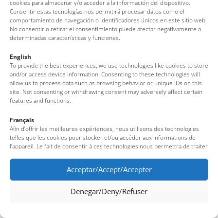
cookies para almacenar y/o acceder a la información del dispositivo.
Consentir estas tecnologías nos permitirá procesar datos como el
Av. del Pelegrí, 25 – Edifici La Nau · 17320 – Tossa de Mar
comportamiento de navegación o identificadores únicos en este sitio web.
No consentir o retirar el consentimiento puede afectar negativamente a
(Girona – Costa Brava)
determinadas características y funciones.
Tel: + 00 34 972 340 108 · Mail: info@visittossa.com
Infos légales
·
Politique de cookies
·
Protection des données
English
To provide the best experiences, we use technologies like cookies to store
and/or access device information. Consenting to these technologies will
allow us to process data such as browsing behavior or unique IDs on this
site. Not consenting or withdrawing consent may adversely affect certain
features and functions.
Français
Afin d’offrir les meilleures expériences, nous utilisons des technologies
telles que les cookies pour stocker et/ou accéder aux informations de
l’appareil. Le fait de consentir à ces technologies nous permettra de traiter
des données telles que le comportement de navigation ou des identifiants
uniques sur ce site. Le fait de ne pas consentir ou de retirer son
Acceptar/Accept/Accepter
consentement peut avoir un effet négatif sur certaines fonctionnalités et
caractéristiques du site.
Denegar/Deny/Refuser