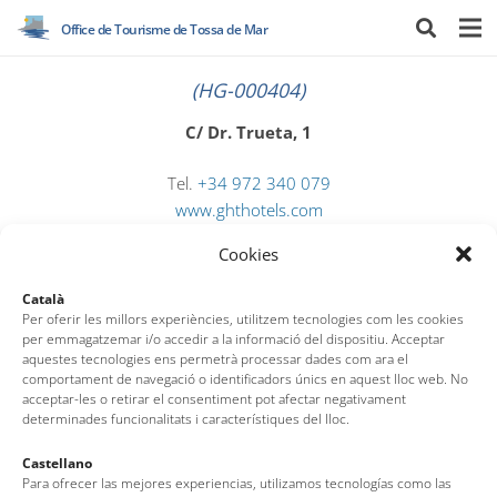
Office de Tourisme de Tossa de Mar
(HG-000404)
C/ Dr. Trueta, 1
Tel.
+34 972 340 079
www.ghthotels.com
reserves.simeon@ghthotels.com
Cookies
Català
Per oferir les millors experiències, utilitzem tecnologies com les cookies
per emmagatzemar i/o accedir a la informació del dispositiu. Acceptar
aquestes tecnologies ens permetrà processar dades com ara el
comportament de navegació o identificadors únics en aquest lloc web. No
acceptar-les o retirar el consentiment pot afectar negativament
determinades funcionalitats i característiques del lloc.
Castellano
Office de Tourisme de Tossa de Mar
Para ofrecer las mejores experiencias, utilizamos tecnologías como las