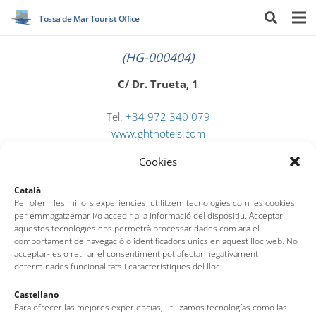
Tossa de Mar Tourist Office
(HG-000404)
C/ Dr. Trueta, 1
Tel.
+34 972 340 079
www.ghthotels.com
reserves.simeon@ghthotels.com
Cookies
Català
Per oferir les millors experiències, utilitzem tecnologies com les cookies
per emmagatzemar i/o accedir a la informació del dispositiu. Acceptar
aquestes tecnologies ens permetrà processar dades com ara el
comportament de navegació o identificadors únics en aquest lloc web. No
acceptar-les o retirar el consentiment pot afectar negativament
determinades funcionalitats i característiques del lloc.
Castellano
Tossa de Mar Tourist Office
Para ofrecer las mejores experiencias, utilizamos tecnologías como las