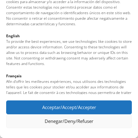
cookies para almacenar y/o acceder a la información del dispositivo.
Av. del Pelegrí, 25 – Edifici La Nau · 17320 – Tossa de Mar
Consentir estas tecnologías nos permitirá procesar datos como el
(Girona – Costa Brava)
comportamiento de navegación o identificadores únicos en este sitio web.
No consentir o retirar el consentimiento puede afectar negativamente a
Tel: + 00 34 972 340 108 · Mail: info@visittossa.com
determinadas características y funciones.
Legal note
·
Cookies policy
·
Data protection
English
To provide the best experiences, we use technologies like cookies to store
and/or access device information. Consenting to these technologies will
allow us to process data such as browsing behavior or unique IDs on this
site. Not consenting or withdrawing consent may adversely affect certain
features and functions.
Français
Afin d’offrir les meilleures expériences, nous utilisons des technologies
telles que les cookies pour stocker et/ou accéder aux informations de
l’appareil. Le fait de consentir à ces technologies nous permettra de traiter
des données telles que le comportement de navigation ou des identifiants
uniques sur ce site. Le fait de ne pas consentir ou de retirer son
Acceptar/Accept/Accepter
consentement peut avoir un effet négatif sur certaines fonctionnalités et
caractéristiques du site.
Denegar/Deny/Refuser