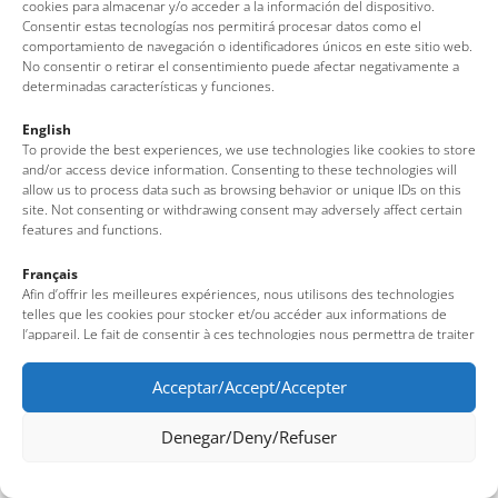
cookies para almacenar y/o acceder a la información del dispositivo.
Consentir estas tecnologías nos permitirá procesar datos como el
Av. del Pelegrí, 25 – Edificio La Nau · 17320 – Tossa de Mar
comportamiento de navegación o identificadores únicos en este sitio web.
(Girona – Costa Brava)
No consentir o retirar el consentimiento puede afectar negativamente a
Tel: + 00 34 972 340 108 · Mail: info@visittossa.com
determinadas características y funciones.
Nota legal
·
Política de cookies
·
Protección de datos
English
To provide the best experiences, we use technologies like cookies to store
and/or access device information. Consenting to these technologies will
allow us to process data such as browsing behavior or unique IDs on this
site. Not consenting or withdrawing consent may adversely affect certain
features and functions.
Français
Afin d’offrir les meilleures expériences, nous utilisons des technologies
telles que les cookies pour stocker et/ou accéder aux informations de
l’appareil. Le fait de consentir à ces technologies nous permettra de traiter
des données telles que le comportement de navigation ou des identifiants
uniques sur ce site. Le fait de ne pas consentir ou de retirer son
Acceptar/Accept/Accepter
consentement peut avoir un effet négatif sur certaines fonctionnalités et
caractéristiques du site.
Denegar/Deny/Refuser