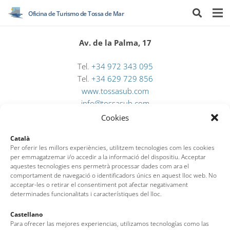
Oficina de Turismo de Tossa de Mar
Av. de la Palma, 17
Tel.
+34 972 343 095
Tel.
+34 629 729 856
www.tossasub.com
info@tossasub.com
Cookies
Català
Per oferir les millors experiències, utilitzem tecnologies com les cookies
per emmagatzemar i/o accedir a la informació del dispositiu. Acceptar
aquestes tecnologies ens permetrà processar dades com ara el
comportament de navegació o identificadors únics en aquest lloc web. No
acceptar-les o retirar el consentiment pot afectar negativament
determinades funcionalitats i característiques del lloc.
Castellano
Oficina de Turismo de Tossa de Mar
Para ofrecer las mejores experiencias, utilizamos tecnologías como las