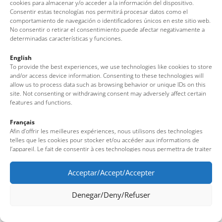
Av. del Pelegrí, 25 – Edifici La Nau · 17320 – Tossa de Mar
cookies para almacenar y/o acceder a la información del dispositivo.
Consentir estas tecnologías nos permitirá procesar datos como el
(Girona – Costa Brava)
comportamiento de navegación o identificadores únicos en este sitio web.
Tel: + 00 34 972 340 108 · Mail: info@visittossa.com
No consentir o retirar el consentimiento puede afectar negativamente a
Legal note
·
Cookies policy
·
Data protection
determinadas características y funciones.
English
To provide the best experiences, we use technologies like cookies to store
and/or access device information. Consenting to these technologies will
allow us to process data such as browsing behavior or unique IDs on this
site. Not consenting or withdrawing consent may adversely affect certain
features and functions.
Français
Afin d’offrir les meilleures expériences, nous utilisons des technologies
telles que les cookies pour stocker et/ou accéder aux informations de
l’appareil. Le fait de consentir à ces technologies nous permettra de traiter
des données telles que le comportement de navigation ou des identifiants
uniques sur ce site. Le fait de ne pas consentir ou de retirer son
Acceptar/Accept/Accepter
consentement peut avoir un effet négatif sur certaines fonctionnalités et
caractéristiques du site.
Denegar/Deny/Refuser