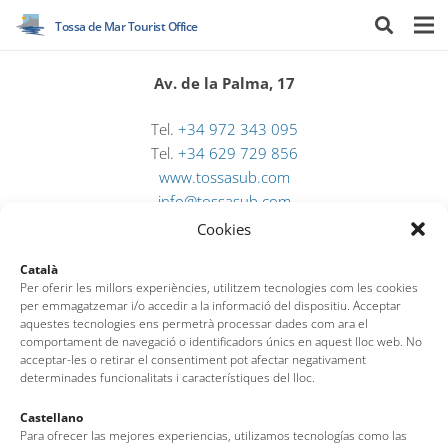
Tossa de Mar Tourist Office
Av. de la Palma, 17
Tel.
+34 972 343 095
Tel.
+34 629 729 856
www.tossasub.com
info@tossasub.com
Cookies
Català
Per oferir les millors experiències, utilitzem tecnologies com les cookies
per emmagatzemar i/o accedir a la informació del dispositiu. Acceptar
aquestes tecnologies ens permetrà processar dades com ara el
comportament de navegació o identificadors únics en aquest lloc web. No
acceptar-les o retirar el consentiment pot afectar negativament
determinades funcionalitats i característiques del lloc.
Castellano
Tossa de Mar Tourist Office
Para ofrecer las mejores experiencias, utilizamos tecnologías como las