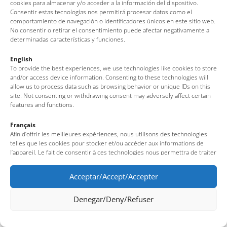
cookies para almacenar y/o acceder a la información del dispositivo.
(Girona – Costa Brava)
Consentir estas tecnologías nos permitirá procesar datos como el
Tel: + 00 34 972 340 108 · Mail: info@visittossa.com
comportamiento de navegación o identificadores únicos en este sitio web.
Infos légales
·
Politique de cookies
·
Protection des données
No consentir o retirar el consentimiento puede afectar negativamente a
determinadas características y funciones.
English
To provide the best experiences, we use technologies like cookies to store
and/or access device information. Consenting to these technologies will
allow us to process data such as browsing behavior or unique IDs on this
site. Not consenting or withdrawing consent may adversely affect certain
features and functions.
Français
Afin d’offrir les meilleures expériences, nous utilisons des technologies
telles que les cookies pour stocker et/ou accéder aux informations de
l’appareil. Le fait de consentir à ces technologies nous permettra de traiter
des données telles que le comportement de navigation ou des identifiants
uniques sur ce site. Le fait de ne pas consentir ou de retirer son
Acceptar/Accept/Accepter
consentement peut avoir un effet négatif sur certaines fonctionnalités et
caractéristiques du site.
Denegar/Deny/Refuser