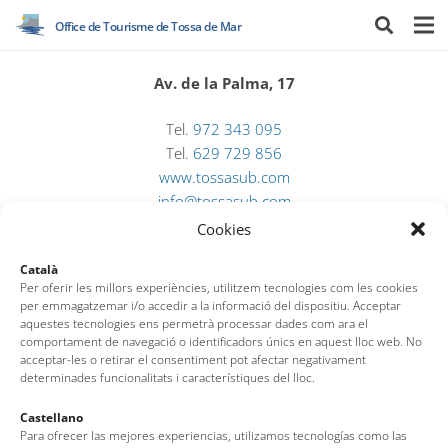
Office de Tourisme de Tossa de Mar
Av. de la Palma, 17
Tel.
972 343 095
Tel.
629 729 856
www.tossasub.com
info@tossasub.com
Cookies
Català
Per oferir les millors experiències, utilitzem tecnologies com les cookies
per emmagatzemar i/o accedir a la informació del dispositiu. Acceptar
aquestes tecnologies ens permetrà processar dades com ara el
comportament de navegació o identificadors únics en aquest lloc web. No
acceptar-les o retirar el consentiment pot afectar negativament
determinades funcionalitats i característiques del lloc.
Office de Tourisme de Tossa de Mar
Castellano
Para ofrecer las mejores experiencias, utilizamos tecnologías como las
Av. del Pelegrí, 25 – Edifici La Nau · 17320 – Tossa de Mar