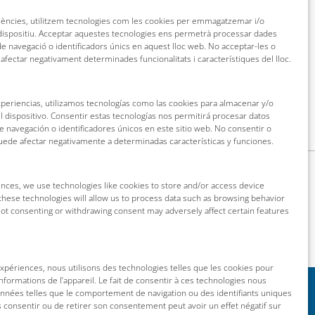
riències, utilitzem tecnologies com les cookies per emmagatzemar i/o
 dispositiu. Acceptar aquestes tecnologies ens permetrà processar dades
 navegació o identificadors únics en aquest lloc web. No acceptar-les o
 afectar negativament determinades funcionalitats i característiques del lloc.
xperiencias, utilizamos tecnologías como las cookies para almacenar y/o
l dispositivo. Consentir estas tecnologías nos permitirá procesar datos
navegación o identificadores únicos en este sitio web. No consentir o
puede afectar negativamente a determinadas características y funciones.
nces, we use technologies like cookies to store and/or access device
these technologies will allow us to process data such as browsing behavior
 Not consenting or withdrawing consent may adversely affect certain features
 expériences, nous utilisons des technologies telles que les cookies pour
nformations de l’appareil. Le fait de consentir à ces technologies nous
onnées telles que le comportement de navigation ou des identifiants uniques
as consentir ou de retirer son consentement peut avoir un effet négatif sur