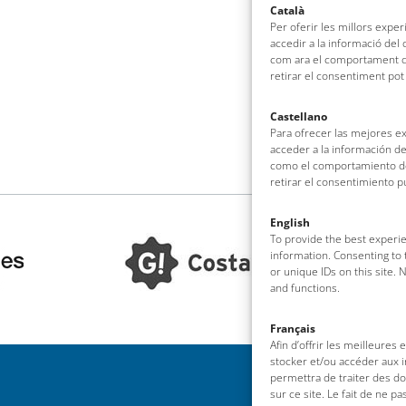
Català
Per oferir les millors expe
accedir a la informació del
com ara el comportament de
retirar el consentiment pot
Castellano
Para ofrecer las mejores e
acceder a la información de
como el comportamiento de 
retirar el consentimiento 
English
To provide the best experie
information. Consenting to 
or unique IDs on this site.
and functions.
Français
Afin d’offrir les meilleures
stocker et/ou accéder aux i
permettra de traiter des d
sur ce site. Le fait de ne p