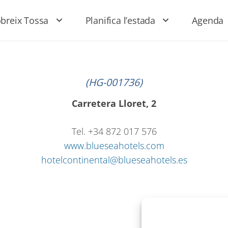
breix Tossa
Planifica l’estada
Agenda
(HG-001736)
Carretera Lloret, 2
Tel. +34 872 017 576
www.blueseahotels.com
hotelcontinental@blueseahotels.es