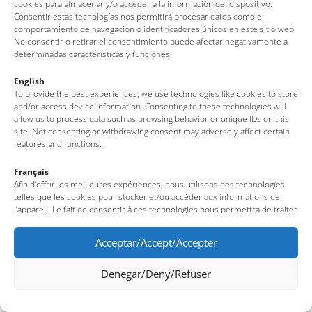
Av. del Pelegrí, 25 – Edificio La Nau · 17320 – Tossa de Mar
cookies para almacenar y/o acceder a la información del dispositivo.
Consentir estas tecnologías nos permitirá procesar datos como el
(Girona – Costa Brava)
comportamiento de navegación o identificadores únicos en este sitio web.
Tel: + 00 34 972 340 108 · Mail: info@visittossa.com
No consentir o retirar el consentimiento puede afectar negativamente a
Nota legal
·
Política de cookies
·
Protección de datos
determinadas características y funciones.
English
To provide the best experiences, we use technologies like cookies to store
and/or access device information. Consenting to these technologies will
allow us to process data such as browsing behavior or unique IDs on this
site. Not consenting or withdrawing consent may adversely affect certain
features and functions.
Français
Afin d’offrir les meilleures expériences, nous utilisons des technologies
telles que les cookies pour stocker et/ou accéder aux informations de
l’appareil. Le fait de consentir à ces technologies nous permettra de traiter
des données telles que le comportement de navigation ou des identifiants
uniques sur ce site. Le fait de ne pas consentir ou de retirer son
Acceptar/Accept/Accepter
consentement peut avoir un effet négatif sur certaines fonctionnalités et
caractéristiques du site.
Denegar/Deny/Refuser