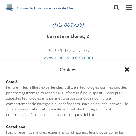
Oficina de Turismo de Tossa de Mar
(HG-001736)
Carretera Lloret, 2
Tel. +34 872 017 576
www.blueseahotels.com
hotelcontinental@blueseahotels.es
Cookies
Català
Per oferir les millors experiències, utilitzem tecnologies com les cookies
per emmagatzemar i/o accedir a la informació del dispositiu. Acceptar
aquestes tecnologies ens permetrà processar dades com ara el
comportament de navegació o identificadors únics en aquest lloc web. No
acceptar-les o retirar el consentiment pot afectar negativament
determinades funcionalitats i característiques del lloc.
Oficina de Turismo de Tossa de Mar
Castellano
Para ofrecer las mejores experiencias, utilizamos tecnologías como las