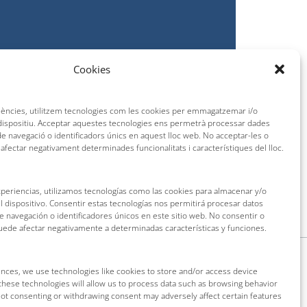
Cookies
riències, utilitzem tecnologies com les cookies per emmagatzemar i/o
 dispositiu. Acceptar aquestes tecnologies ens permetrà processar dades
 navegació o identificadors únics en aquest lloc web. No acceptar-les o
 afectar negativament determinades funcionalitats i característiques del lloc.
VIDEOS
xperiencias, utilizamos tecnologías como las cookies para almacenar y/o
l dispositivo. Consentir estas tecnologías nos permitirá procesar datos
navegación o identificadores únicos en este sitio web. No consentir o
puede afectar negativamente a determinadas características y funciones.
nces, we use technologies like cookies to store and/or access device
these technologies will allow us to process data such as browsing behavior
 Not consenting or withdrawing consent may adversely affect certain features