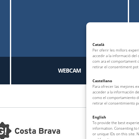
Català
Per oferir les millors expe
accedir a la informació del
com ara el comportament de
retirar el consentiment pot
WEBCAM
Castellano
Para ofrecer las mejores e
acceder a la información de
como el comportamiento de 
retirar el consentimiento 
English
To provide the best experie
information. Consenting to 
or unique IDs on this site.