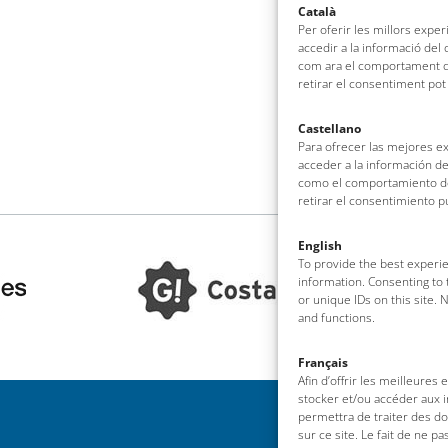
Català
Per oferir les millors expe
accedir a la informació del
com ara el comportament de
retirar el consentiment pot
Castellano
Para ofrecer las mejores e
acceder a la información de
como el comportamiento de 
retirar el consentimiento 
English
To provide the best experie
information. Consenting to 
or unique IDs on this site.
and functions.
Français
Afin d’offrir les meilleures
stocker et/ou accéder aux i
permettra de traiter des d
sur ce site. Le fait de ne p