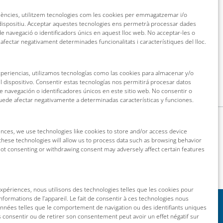
riències, utilitzem tecnologies com les cookies per emmagatzemar i/o
 dispositiu. Acceptar aquestes tecnologies ens permetrà processar dades
 navegació o identificadors únics en aquest lloc web. No acceptar-les o
 afectar negativament determinades funcionalitats i característiques del lloc.
xperiencias, utilizamos tecnologías como las cookies para almacenar y/o
l dispositivo. Consentir estas tecnologías nos permitirá procesar datos
navegación o identificadores únicos en este sitio web. No consentir o
puede afectar negativamente a determinadas características y funciones.
nces, we use technologies like cookies to store and/or access device
these technologies will allow us to process data such as browsing behavior
 Not consenting or withdrawing consent may adversely affect certain features
 expériences, nous utilisons des technologies telles que les cookies pour
nformations de l’appareil. Le fait de consentir à ces technologies nous
onnées telles que le comportement de navigation ou des identifiants uniques
as consentir ou de retirer son consentement peut avoir un effet négatif sur