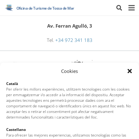
Oficina de Turisme de Tossa de Mar
Av. Ferran Agulló, 3
Tel.
+34 972 341 183
Cookies
Català
Per oferir les millors experiències, utilitzem tecnologies com les cookies
per emmagatzemar i/o accedir a la informació del dispositiu. Acceptar
aquestes tecnologies ens permetrà processar dades com ara el
comportament de navegació o identificadors únics en aquest lloc web. No
Oficina de Turisme de Tossa de Mar
acceptar-les o retirar el consentiment pot afectar negativament
determinades funcionalitats i característiques del lloc.
Av. del Pelegrí, 25 – Edifici La Nau · 17320 – Tossa de Mar
(Girona – Costa Brava)
Castellano
Tel: + 00 34 972 340 108 · Mail: info@visittossa.com
Para ofrecer las mejores experiencias, utilizamos tecnologías como las