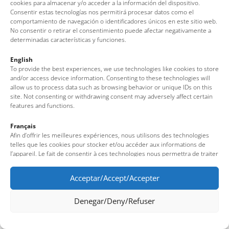
Nota legal
·
Política de cookies
·
Protecció de dades
cookies para almacenar y/o acceder a la información del dispositivo.
Consentir estas tecnologías nos permitirá procesar datos como el
comportamiento de navegación o identificadores únicos en este sitio web.
No consentir o retirar el consentimiento puede afectar negativamente a
determinadas características y funciones.
English
To provide the best experiences, we use technologies like cookies to store
and/or access device information. Consenting to these technologies will
allow us to process data such as browsing behavior or unique IDs on this
site. Not consenting or withdrawing consent may adversely affect certain
features and functions.
Français
Afin d’offrir les meilleures expériences, nous utilisons des technologies
telles que les cookies pour stocker et/ou accéder aux informations de
l’appareil. Le fait de consentir à ces technologies nous permettra de traiter
des données telles que le comportement de navigation ou des identifiants
uniques sur ce site. Le fait de ne pas consentir ou de retirer son
Acceptar/Accept/Accepter
consentement peut avoir un effet négatif sur certaines fonctionnalités et
caractéristiques du site.
Denegar/Deny/Refuser