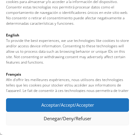
cookies para almacenar y/o acceder a la información del dispositivo.
Oficina de Turisme de Tossa de Mar
Consentir estas tecnologías nos permitirá procesar datos como el
comportamiento de navegación o identificadores únicos en este sitio web.
Av. del Pelegrí, 25 – Edifici La Nau · 17320 – Tossa de Mar
No consentir o retirar el consentimiento puede afectar negativamente a
(Girona – Costa Brava)
determinadas características y funciones.
Tel: + 00 34 972 340 108 · Mail: info@visittossa.com
English
Nota legal
·
Política de cookies
·
Protecció de dades
To provide the best experiences, we use technologies like cookies to store
and/or access device information. Consenting to these technologies will
allow us to process data such as browsing behavior or unique IDs on this
site. Not consenting or withdrawing consent may adversely affect certain
features and functions.
Français
Afin d’offrir les meilleures expériences, nous utilisons des technologies
telles que les cookies pour stocker et/ou accéder aux informations de
l’appareil. Le fait de consentir à ces technologies nous permettra de traiter
des données telles que le comportement de navigation ou des identifiants
uniques sur ce site. Le fait de ne pas consentir ou de retirer son
Acceptar/Accept/Accepter
consentement peut avoir un effet négatif sur certaines fonctionnalités et
caractéristiques du site.
Denegar/Deny/Refuser