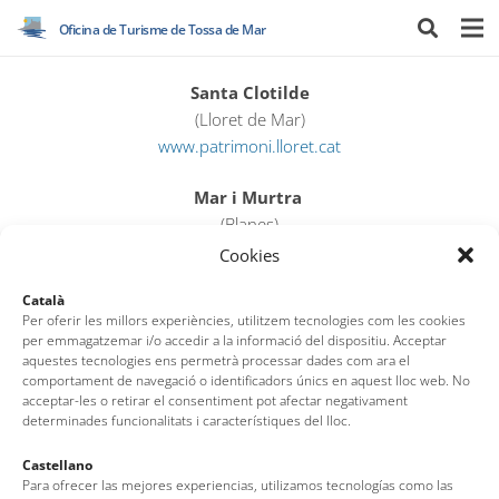
Oficina de Turisme de Tossa de Mar
Santa Clotilde
(Lloret de Mar)
www.patrimoni.lloret.cat
Mar i Murtra
(Blanes)
www.marimurtra.cat
Cookies
www.blanescostabrava.cat
Català
Per oferir les millors experiències, utilitzem tecnologies com les cookies
per emmagatzemar i/o accedir a la informació del dispositiu. Acceptar
aquestes tecnologies ens permetrà processar dades com ara el
comportament de navegació o identificadors únics en aquest lloc web. No
acceptar-les o retirar el consentiment pot afectar negativament
determinades funcionalitats i característiques del lloc.
Castellano
Para ofrecer las mejores experiencias, utilizamos tecnologías como las