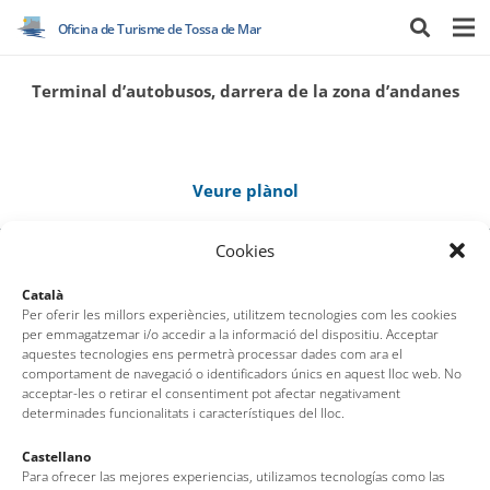
Oficina de Turisme de Tossa de Mar
Terminal d’autobusos, darrera de la zona d’andanes
Veure plànol
Cookies
Català
Per oferir les millors experiències, utilitzem tecnologies com les cookies
per emmagatzemar i/o accedir a la informació del dispositiu. Acceptar
aquestes tecnologies ens permetrà processar dades com ara el
comportament de navegació o identificadors únics en aquest lloc web. No
acceptar-les o retirar el consentiment pot afectar negativament
determinades funcionalitats i característiques del lloc.
Oficina de Turisme de Tossa de Mar
Castellano
Av. del Pelegrí, 25 – Edifici La Nau · 17320 – Tossa de Mar
Para ofrecer las mejores experiencias, utilizamos tecnologías como las