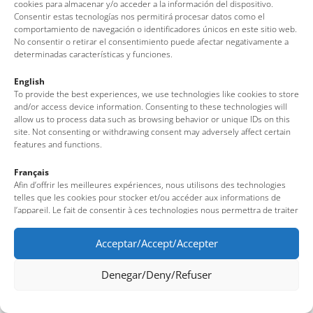
(Girona – Costa Brava)
cookies para almacenar y/o acceder a la información del dispositivo.
Consentir estas tecnologías nos permitirá procesar datos como el
Tel: + 00 34 972 340 108 · Mail: info@visittossa.com
comportamiento de navegación o identificadores únicos en este sitio web.
Nota legal
·
Política de cookies
·
Protecció de dades
No consentir o retirar el consentimiento puede afectar negativamente a
determinadas características y funciones.
English
To provide the best experiences, we use technologies like cookies to store
and/or access device information. Consenting to these technologies will
allow us to process data such as browsing behavior or unique IDs on this
site. Not consenting or withdrawing consent may adversely affect certain
features and functions.
Français
Afin d’offrir les meilleures expériences, nous utilisons des technologies
telles que les cookies pour stocker et/ou accéder aux informations de
l’appareil. Le fait de consentir à ces technologies nous permettra de traiter
des données telles que le comportement de navigation ou des identifiants
uniques sur ce site. Le fait de ne pas consentir ou de retirer son
Acceptar/Accept/Accepter
consentement peut avoir un effet négatif sur certaines fonctionnalités et
caractéristiques du site.
Denegar/Deny/Refuser