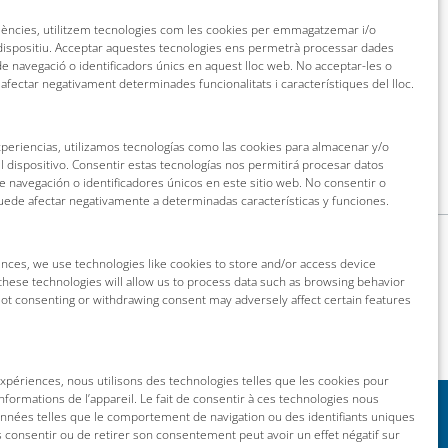
riències, utilitzem tecnologies com les cookies per emmagatzemar i/o
 dispositiu. Acceptar aquestes tecnologies ens permetrà processar dades
 navegació o identificadors únics en aquest lloc web. No acceptar-les o
 afectar negativament determinades funcionalitats i característiques del lloc.
xperiencias, utilizamos tecnologías como las cookies para almacenar y/o
l dispositivo. Consentir estas tecnologías nos permitirá procesar datos
navegación o identificadores únicos en este sitio web. No consentir o
puede afectar negativamente a determinadas características y funciones.
nces, we use technologies like cookies to store and/or access device
these technologies will allow us to process data such as browsing behavior
 Not consenting or withdrawing consent may adversely affect certain features
 expériences, nous utilisons des technologies telles que les cookies pour
nformations de l’appareil. Le fait de consentir à ces technologies nous
onnées telles que le comportement de navigation ou des identifiants uniques
as consentir ou de retirer son consentement peut avoir un effet négatif sur