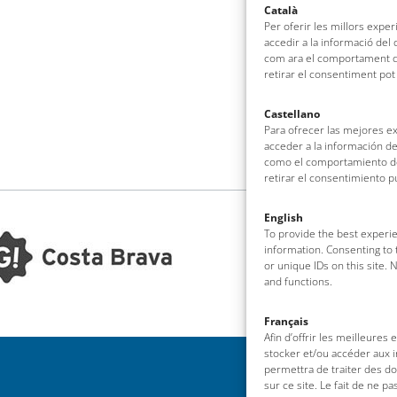
Català
Per oferir les millors expe
accedir a la informació del
com ara el comportament de
retirar el consentiment pot
Castellano
Para ofrecer las mejores e
acceder a la información de
como el comportamiento de 
retirar el consentimiento 
English
To provide the best experie
information. Consenting to 
or unique IDs on this site.
and functions.
Français
Afin d’offrir les meilleures
stocker et/ou accéder aux i
permettra de traiter des d
sur ce site. Le fait de ne p