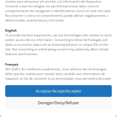
(Girona – Costa Brava)
cookies para almacenar y/o acceder a la información del dispositivo.
Consentir estas tecnologías nos permitirá procesar datos como el
Tel: + 00 34 972 340 108 · Mail: info@visittossa.com
comportamiento de navegación o identificadores únicos en este sitio web.
Nota legal
·
Política de cookies
·
Protecció de dades
No consentir o retirar el consentimiento puede afectar negativamente a
determinadas características y funciones.
English
To provide the best experiences, we use technologies like cookies to store
and/or access device information. Consenting to these technologies will
allow us to process data such as browsing behavior or unique IDs on this
site. Not consenting or withdrawing consent may adversely affect certain
features and functions.
Français
Afin d’offrir les meilleures expériences, nous utilisons des technologies
telles que les cookies pour stocker et/ou accéder aux informations de
l’appareil. Le fait de consentir à ces technologies nous permettra de traiter
des données telles que le comportement de navigation ou des identifiants
uniques sur ce site. Le fait de ne pas consentir ou de retirer son
Acceptar/Accept/Accepter
consentement peut avoir un effet négatif sur certaines fonctionnalités et
caractéristiques du site.
Denegar/Deny/Refuser