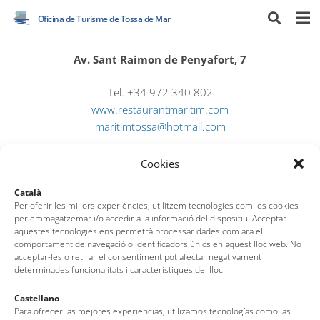
Oficina de Turisme de Tossa de Mar
Av. Sant Raimon de Penyafort, 7
Tel. +34 972 340 802
www.restaurantmaritim.com
maritimtossa@hotmail.com
Cookies
Català
Per oferir les millors experiències, utilitzem tecnologies com les cookies
per emmagatzemar i/o accedir a la informació del dispositiu. Acceptar
aquestes tecnologies ens permetrà processar dades com ara el
comportament de navegació o identificadors únics en aquest lloc web. No
acceptar-les o retirar el consentiment pot afectar negativament
determinades funcionalitats i característiques del lloc.
Oficina de Turisme de Tossa de Mar
Castellano
Av. del Pelegrí, 25 – Edifici La Nau · 17320 – Tossa de Mar
Para ofrecer las mejores experiencias, utilizamos tecnologías como las