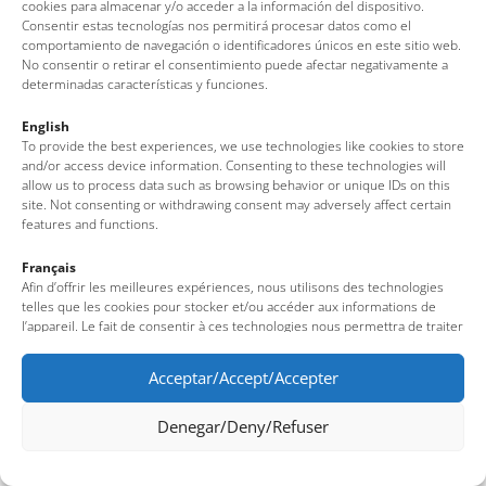
cookies para almacenar y/o acceder a la información del dispositivo.
Consentir estas tecnologías nos permitirá procesar datos como el
comportamiento de navegación o identificadores únicos en este sitio web.
No consentir o retirar el consentimiento puede afectar negativamente a
determinadas características y funciones.
English
To provide the best experiences, we use technologies like cookies to store
and/or access device information. Consenting to these technologies will
allow us to process data such as browsing behavior or unique IDs on this
site. Not consenting or withdrawing consent may adversely affect certain
features and functions.
Français
Afin d’offrir les meilleures expériences, nous utilisons des technologies
telles que les cookies pour stocker et/ou accéder aux informations de
l’appareil. Le fait de consentir à ces technologies nous permettra de traiter
des données telles que le comportement de navigation ou des identifiants
uniques sur ce site. Le fait de ne pas consentir ou de retirer son
Acceptar/Accept/Accepter
consentement peut avoir un effet négatif sur certaines fonctionnalités et
caractéristiques du site.
Denegar/Deny/Refuser