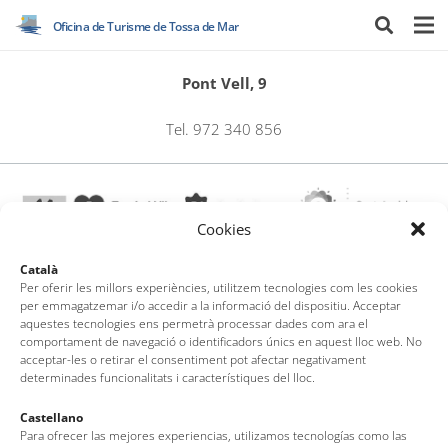
Oficina de Turisme de Tossa de Mar
Pont Vell, 9
Tel. 972 340 856
Cookies
Català
Per oferir les millors experiències, utilitzem tecnologies com les cookies
per emmagatzemar i/o accedir a la informació del dispositiu. Acceptar
Oficina de Turisme de Tossa de Mar
aquestes tecnologies ens permetrà processar dades com ara el
Av. del Pelegrí, 25 – Edifici La Nau · 17320 – Tossa de Mar
comportament de navegació o identificadors únics en aquest lloc web. No
acceptar-les o retirar el consentiment pot afectar negativament
(Girona – Costa Brava)
determinades funcionalitats i característiques del lloc.
Tel: + 00 34 972 340 108 · Mail: info@visittossa.com
Nota legal
·
Política de cookies
·
Protecció de dades
Castellano
Para ofrecer las mejores experiencias, utilizamos tecnologías como las