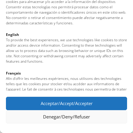
cookies para almacenar y/o acceder a la información del dispositivo.
Consentir estas tecnologías nos permitirá procesar datos como el
comportamiento de navegación o identificadores únicos en este sitio web.
No consentir o retirar el consentimiento puede afectar negativamente a
determinadas características y funciones.
English
To provide the best experiences, we use technologies like cookies to store
and/or access device information. Consenting to these technologies will
allow us to process data such as browsing behavior or unique IDs on this
site. Not consenting or withdrawing consent may adversely affect certain
features and functions.
Français
Afin d’offrir les meilleures expériences, nous utilisons des technologies
telles que les cookies pour stocker et/ou accéder aux informations de
l’appareil. Le fait de consentir à ces technologies nous permettra de traiter
des données telles que le comportement de navigation ou des identifiants
uniques sur ce site. Le fait de ne pas consentir ou de retirer son
Acceptar/Accept/Accepter
consentement peut avoir un effet négatif sur certaines fonctionnalités et
caractéristiques du site.
Denegar/Deny/Refuser