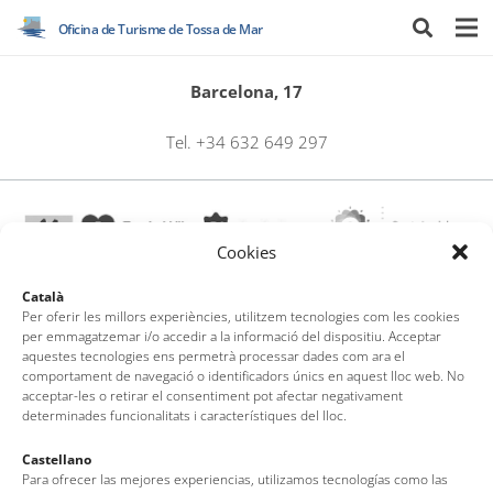
Oficina de Turisme de Tossa de Mar
Barcelona, 17
Tel. +34 632 649 297
Cookies
Català
Per oferir les millors experiències, utilitzem tecnologies com les cookies
per emmagatzemar i/o accedir a la informació del dispositiu. Acceptar
Oficina de Turisme de Tossa de Mar
aquestes tecnologies ens permetrà processar dades com ara el
Av. del Pelegrí, 25 – Edifici La Nau · 17320 – Tossa de Mar
comportament de navegació o identificadors únics en aquest lloc web. No
acceptar-les o retirar el consentiment pot afectar negativament
(Girona – Costa Brava)
determinades funcionalitats i característiques del lloc.
Tel: + 00 34 972 340 108 · Mail: info@visittossa.com
Nota legal
·
Política de cookies
·
Protecció de dades
Castellano
Para ofrecer las mejores experiencias, utilizamos tecnologías como las