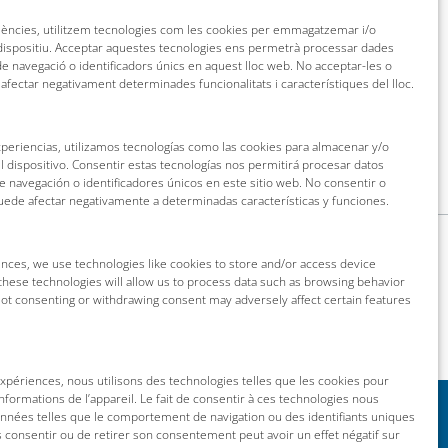
riències, utilitzem tecnologies com les cookies per emmagatzemar i/o
 dispositiu. Acceptar aquestes tecnologies ens permetrà processar dades
 navegació o identificadors únics en aquest lloc web. No acceptar-les o
 afectar negativament determinades funcionalitats i característiques del lloc.
xperiencias, utilizamos tecnologías como las cookies para almacenar y/o
l dispositivo. Consentir estas tecnologías nos permitirá procesar datos
navegación o identificadores únicos en este sitio web. No consentir o
puede afectar negativamente a determinadas características y funciones.
nces, we use technologies like cookies to store and/or access device
these technologies will allow us to process data such as browsing behavior
 Not consenting or withdrawing consent may adversely affect certain features
 expériences, nous utilisons des technologies telles que les cookies pour
nformations de l’appareil. Le fait de consentir à ces technologies nous
onnées telles que le comportement de navigation ou des identifiants uniques
as consentir ou de retirer son consentement peut avoir un effet négatif sur