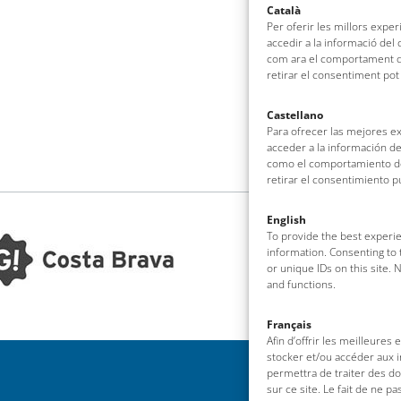
Català
Per oferir les millors expe
accedir a la informació del
com ara el comportament de
retirar el consentiment pot
Castellano
Para ofrecer las mejores e
acceder a la información de
como el comportamiento de 
retirar el consentimiento 
English
To provide the best experie
information. Consenting to 
or unique IDs on this site.
and functions.
Français
Afin d’offrir les meilleures
stocker et/ou accéder aux i
permettra de traiter des d
sur ce site. Le fait de ne p