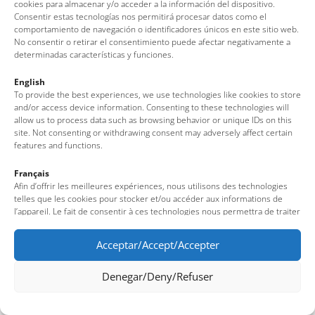
cookies para almacenar y/o acceder a la información del dispositivo.
Consentir estas tecnologías nos permitirá procesar datos como el
comportamiento de navegación o identificadores únicos en este sitio web.
No consentir o retirar el consentimiento puede afectar negativamente a
determinadas características y funciones.
English
To provide the best experiences, we use technologies like cookies to store
and/or access device information. Consenting to these technologies will
allow us to process data such as browsing behavior or unique IDs on this
site. Not consenting or withdrawing consent may adversely affect certain
features and functions.
Français
Afin d’offrir les meilleures expériences, nous utilisons des technologies
telles que les cookies pour stocker et/ou accéder aux informations de
l’appareil. Le fait de consentir à ces technologies nous permettra de traiter
des données telles que le comportement de navigation ou des identifiants
uniques sur ce site. Le fait de ne pas consentir ou de retirer son
Acceptar/Accept/Accepter
consentement peut avoir un effet négatif sur certaines fonctionnalités et
caractéristiques du site.
Denegar/Deny/Refuser