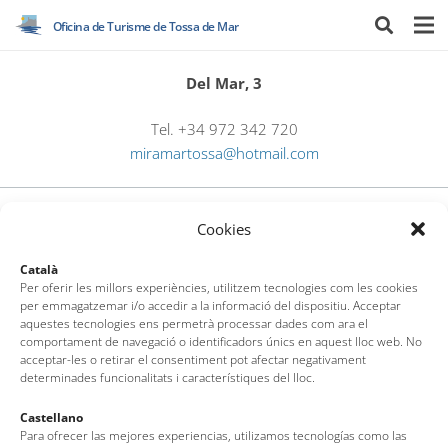
Oficina de Turisme de Tossa de Mar
Del Mar, 3
Tel. +34 972 342 720
miramartossa@hotmail.com
Cookies
Català
Per oferir les millors experiències, utilitzem tecnologies com les cookies
per emmagatzemar i/o accedir a la informació del dispositiu. Acceptar
aquestes tecnologies ens permetrà processar dades com ara el
Oficina de Turisme de Tossa de Mar
comportament de navegació o identificadors únics en aquest lloc web. No
acceptar-les o retirar el consentiment pot afectar negativament
Av. del Pelegrí, 25 – Edifici La Nau · 17320 – Tossa de Mar
determinades funcionalitats i característiques del lloc.
(Girona – Costa Brava)
Tel: + 00 34 972 340 108 · Mail: info@visittossa.com
Castellano
Nota legal
·
Política de cookies
·
Protecció de dades
Para ofrecer las mejores experiencias, utilizamos tecnologías como las