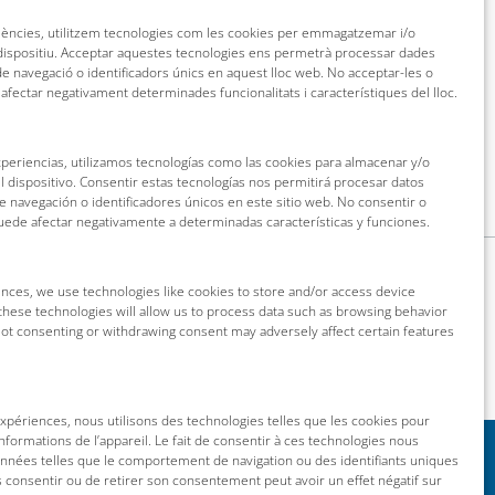
riències, utilitzem tecnologies com les cookies per emmagatzemar i/o
 dispositiu. Acceptar aquestes tecnologies ens permetrà processar dades
 navegació o identificadors únics en aquest lloc web. No acceptar-les o
 afectar negativament determinades funcionalitats i característiques del lloc.
xperiencias, utilizamos tecnologías como las cookies para almacenar y/o
l dispositivo. Consentir estas tecnologías nos permitirá procesar datos
navegación o identificadores únicos en este sitio web. No consentir o
puede afectar negativamente a determinadas características y funciones.
nces, we use technologies like cookies to store and/or access device
these technologies will allow us to process data such as browsing behavior
 Not consenting or withdrawing consent may adversely affect certain features
 expériences, nous utilisons des technologies telles que les cookies pour
nformations de l’appareil. Le fait de consentir à ces technologies nous
onnées telles que le comportement de navigation ou des identifiants uniques
as consentir ou de retirer son consentement peut avoir un effet négatif sur