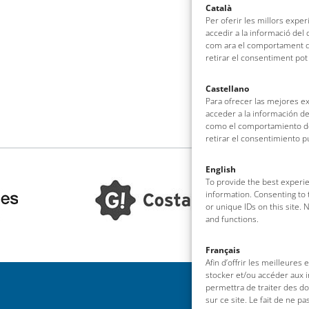
Català
Per oferir les millors expe
accedir a la informació del
com ara el comportament de
retirar el consentiment pot
Castellano
Para ofrecer las mejores e
acceder a la información de
como el comportamiento de 
retirar el consentimiento 
English
To provide the best experie
information. Consenting to 
or unique IDs on this site.
and functions.
Français
Afin d’offrir les meilleures
stocker et/ou accéder aux i
permettra de traiter des d
sur ce site. Le fait de ne p