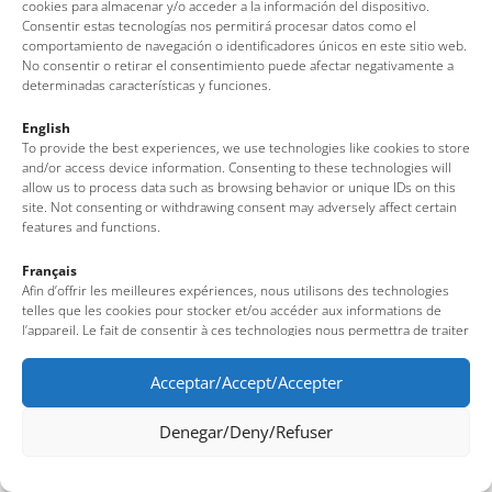
cookies para almacenar y/o acceder a la información del dispositivo.
Consentir estas tecnologías nos permitirá procesar datos como el
comportamiento de navegación o identificadores únicos en este sitio web.
No consentir o retirar el consentimiento puede afectar negativamente a
determinadas características y funciones.
English
To provide the best experiences, we use technologies like cookies to store
and/or access device information. Consenting to these technologies will
allow us to process data such as browsing behavior or unique IDs on this
site. Not consenting or withdrawing consent may adversely affect certain
features and functions.
Français
Afin d’offrir les meilleures expériences, nous utilisons des technologies
telles que les cookies pour stocker et/ou accéder aux informations de
l’appareil. Le fait de consentir à ces technologies nous permettra de traiter
des données telles que le comportement de navigation ou des identifiants
uniques sur ce site. Le fait de ne pas consentir ou de retirer son
Acceptar/Accept/Accepter
consentement peut avoir un effet négatif sur certaines fonctionnalités et
caractéristiques du site.
Denegar/Deny/Refuser