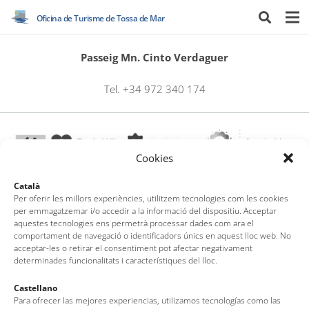
Oficina de Turisme de Tossa de Mar
Passeig Mn. Cinto Verdaguer
Tel. +34 972 340 174
Cookies
Català
Per oferir les millors experiències, utilitzem tecnologies com les cookies
per emmagatzemar i/o accedir a la informació del dispositiu. Acceptar
Oficina de Turisme de Tossa de Mar
aquestes tecnologies ens permetrà processar dades com ara el
Av. del Pelegrí, 25 – Edifici La Nau · 17320 – Tossa de Mar
comportament de navegació o identificadors únics en aquest lloc web. No
acceptar-les o retirar el consentiment pot afectar negativament
(Girona – Costa Brava)
determinades funcionalitats i característiques del lloc.
Tel: + 00 34 972 340 108 · Mail: info@visittossa.com
Nota legal
·
Política de cookies
·
Protecció de dades
Castellano
Para ofrecer las mejores experiencias, utilizamos tecnologías como las