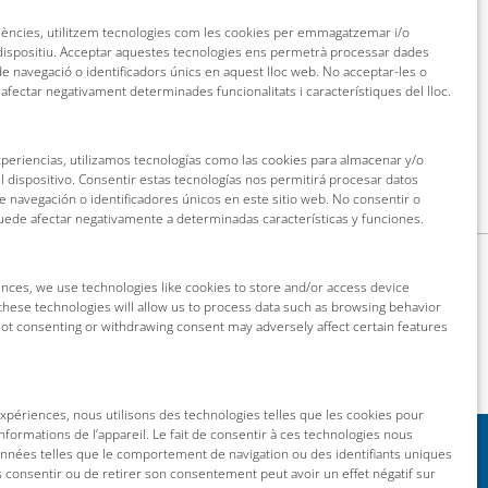
riències, utilitzem tecnologies com les cookies per emmagatzemar i/o
 dispositiu. Acceptar aquestes tecnologies ens permetrà processar dades
 navegació o identificadors únics en aquest lloc web. No acceptar-les o
 afectar negativament determinades funcionalitats i característiques del lloc.
xperiencias, utilizamos tecnologías como las cookies para almacenar y/o
l dispositivo. Consentir estas tecnologías nos permitirá procesar datos
navegación o identificadores únicos en este sitio web. No consentir o
puede afectar negativamente a determinadas características y funciones.
nces, we use technologies like cookies to store and/or access device
these technologies will allow us to process data such as browsing behavior
 Not consenting or withdrawing consent may adversely affect certain features
 expériences, nous utilisons des technologies telles que les cookies pour
nformations de l’appareil. Le fait de consentir à ces technologies nous
onnées telles que le comportement de navigation ou des identifiants uniques
as consentir ou de retirer son consentement peut avoir un effet négatif sur