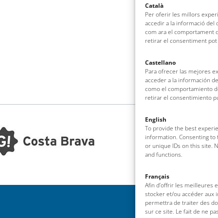
Català
Per oferir les millors expe
accedir a la informació del
com ara el comportament de
retirar el consentiment pot
Castellano
Para ofrecer las mejores e
acceder a la información de
como el comportamiento de 
retirar el consentimiento 
English
To provide the best experie
information. Consenting to 
or unique IDs on this site.
and functions.
Français
Afin d’offrir les meilleures
stocker et/ou accéder aux i
permettra de traiter des d
sur ce site. Le fait de ne p