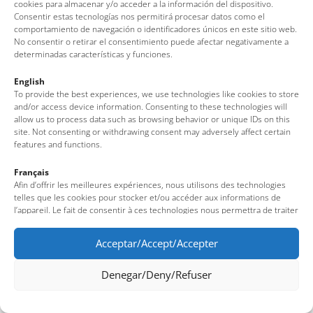
cookies para almacenar y/o acceder a la información del dispositivo.
Nota legal
·
Política de cookies
·
Protecció de dades
Consentir estas tecnologías nos permitirá procesar datos como el
comportamiento de navegación o identificadores únicos en este sitio web.
No consentir o retirar el consentimiento puede afectar negativamente a
determinadas características y funciones.
English
To provide the best experiences, we use technologies like cookies to store
and/or access device information. Consenting to these technologies will
allow us to process data such as browsing behavior or unique IDs on this
site. Not consenting or withdrawing consent may adversely affect certain
features and functions.
Français
Afin d’offrir les meilleures expériences, nous utilisons des technologies
telles que les cookies pour stocker et/ou accéder aux informations de
l’appareil. Le fait de consentir à ces technologies nous permettra de traiter
des données telles que le comportement de navigation ou des identifiants
uniques sur ce site. Le fait de ne pas consentir ou de retirer son
Acceptar/Accept/Accepter
consentement peut avoir un effet négatif sur certaines fonctionnalités et
caractéristiques du site.
Denegar/Deny/Refuser