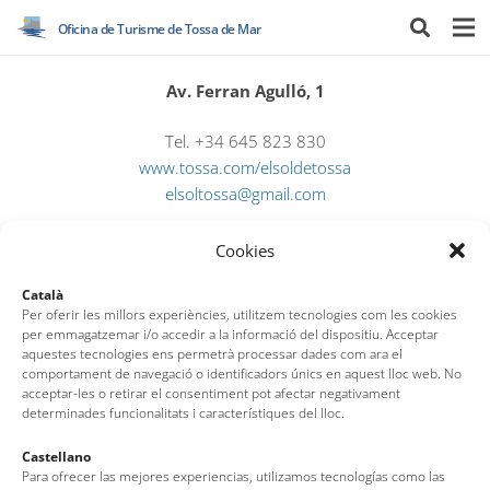
Oficina de Turisme de Tossa de Mar
Av. Ferran Agulló, 1
Tel. +34 645 823 830
www.tossa.com/elsoldetossa
elsoltossa@gmail.com
Cookies
Català
Per oferir les millors experiències, utilitzem tecnologies com les cookies
per emmagatzemar i/o accedir a la informació del dispositiu. Acceptar
aquestes tecnologies ens permetrà processar dades com ara el
comportament de navegació o identificadors únics en aquest lloc web. No
Oficina de Turisme de Tossa de Mar
acceptar-les o retirar el consentiment pot afectar negativament
determinades funcionalitats i característiques del lloc.
Av. del Pelegrí, 25 – Edifici La Nau · 17320 – Tossa de Mar
(Girona – Costa Brava)
Castellano
Tel: + 00 34 972 340 108 · Mail: info@visittossa.com
Para ofrecer las mejores experiencias, utilizamos tecnologías como las