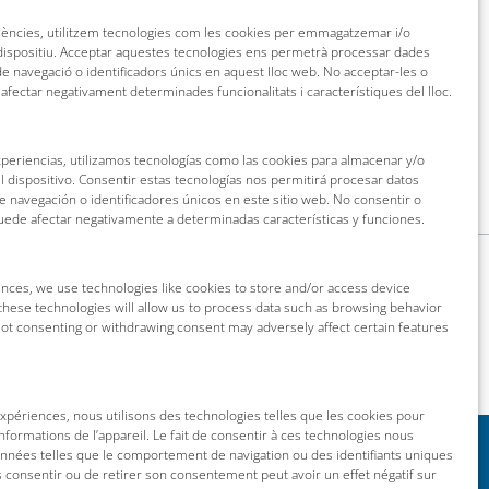
riències, utilitzem tecnologies com les cookies per emmagatzemar i/o
 dispositiu. Acceptar aquestes tecnologies ens permetrà processar dades
 navegació o identificadors únics en aquest lloc web. No acceptar-les o
 afectar negativament determinades funcionalitats i característiques del lloc.
xperiencias, utilizamos tecnologías como las cookies para almacenar y/o
l dispositivo. Consentir estas tecnologías nos permitirá procesar datos
navegación o identificadores únicos en este sitio web. No consentir o
puede afectar negativamente a determinadas características y funciones.
nces, we use technologies like cookies to store and/or access device
these technologies will allow us to process data such as browsing behavior
 Not consenting or withdrawing consent may adversely affect certain features
 expériences, nous utilisons des technologies telles que les cookies pour
nformations de l’appareil. Le fait de consentir à ces technologies nous
onnées telles que le comportement de navigation ou des identifiants uniques
as consentir ou de retirer son consentement peut avoir un effet négatif sur