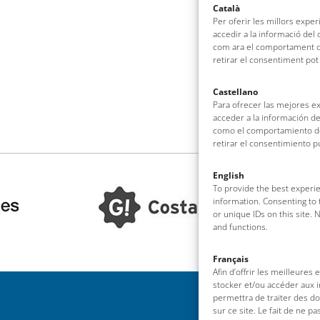
Català
Per oferir les millors expe
accedir a la informació del
com ara el comportament de
retirar el consentiment pot
Castellano
Para ofrecer las mejores e
acceder a la información de
como el comportamiento de 
retirar el consentimiento 
English
To provide the best experie
information. Consenting to 
or unique IDs on this site.
and functions.
Français
Afin d’offrir les meilleures
stocker et/ou accéder aux i
permettra de traiter des d
sur ce site. Le fait de ne p