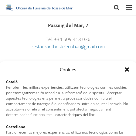
Oficina de Turisme de Tossa de Mar
Passeig del Mar, 7
Tel. +34 609 413 036
restauranthosteleriabar@gmail.com
Cookies
Català
Per oferir les millors experiències, utilitzem tecnologies com les cookies
per emmagatzemar i/o accedir a la informació del dispositiu. Acceptar
aquestes tecnologies ens permetrà processar dades com ara el
Oficina de Turisme de Tossa de Mar
comportament de navegació o identificadors únics en aquest lloc web. No
acceptar-les o retirar el consentiment pot afectar negativament
Av. del Pelegrí, 25 – Edifici La Nau · 17320 – Tossa de Mar
determinades funcionalitats i característiques del lloc.
(Girona – Costa Brava)
Tel: + 00 34 972 340 108 · Mail: info@visittossa.com
Castellano
Nota legal
·
Política de cookies
·
Protecció de dades
Para ofrecer las mejores experiencias, utilizamos tecnologías como las