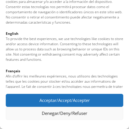
cookies para almacenar y/o acceder a la información del dispositivo.
Consentir estas tecnologías nos permitirá procesar datos como el
comportamiento de navegación o identificadores únicos en este sitio web.
No consentir o retirar el consentimiento puede afectar negativamente a
determinadas características y funciones.
English
To provide the best experiences, we use technologies like cookies to store
and/or access device information. Consenting to these technologies will
allow us to process data such as browsing behavior or unique IDs on this
site. Not consenting or withdrawing consent may adversely affect certain
features and functions.
Français
Afin d’offrir les meilleures expériences, nous utilisons des technologies
telles que les cookies pour stocker et/ou accéder aux informations de
l’appareil. Le fait de consentir à ces technologies nous permettra de traiter
des données telles que le comportement de navigation ou des identifiants
uniques sur ce site. Le fait de ne pas consentir ou de retirer son
Acceptar/Accept/Accepter
consentement peut avoir un effet négatif sur certaines fonctionnalités et
caractéristiques du site.
Denegar/Deny/Refuser