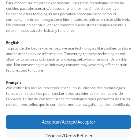
Para ofrecer las mejores experiencias, utilizamos tecnologías como las
cookies para almacenar y/o acceder a la información del dispositivo.
Consentir estas tecnologías nos permitirá procesar datos como el
comportamiento de navegación o identificadores únicos en este sitio web.
No consentir o retirar el consentimiento puede afectar negativamente a
determinadas características y funciones.
English
To provide the best experiences, we use technologies like cookies to store
and/or access device information. Consenting to these technologies will
allow us to process data such as browsing behavior or unique IDs on this
site. Not consenting or withdrawing consent may adversely affect certain
features and functions.
Oficina de Turisme de Tossa de Mar
Français
Av. del Pelegrí, 25 – Edifici La Nau · 17320 – Tossa de Mar
Afin d’offrir les meilleures expériences, nous utilisons des technologies
(Girona – Costa Brava)
telles que les cookies pour stocker et/ou accéder aux informations de
l’appareil. Le fait de consentir à ces technologies nous permettra de traiter
Tel: + 00 34 972 340 108 · Mail: info@visittossa.com
des données telles que le comportement de navigation ou des identifiants
Nota legal
·
Política de cookies
·
Protecció de dades
uniques sur ce site. Le fait de ne pas consentir ou de retirer son
consentement peut avoir un effet négatif sur certaines fonctionnalités et
caractéristiques du site.
Acceptar/Accept/Accepter
Denegar/Deny/Refuser