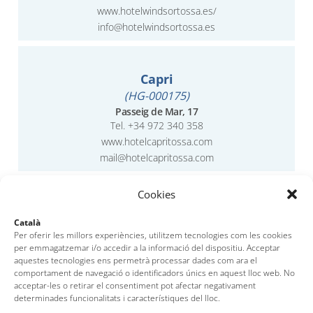
www.hotelwindsortossa.es/
info@hotelwindsortossa.es
Capri
(HG-000175)
Passeig de Mar, 17
Tel.
+34 972 340 358
www.hotelcapritossa.com
mail@hotelcapritossa.com
Cookies
Marblau
Català
(HG-000374)
Per oferir les millors experiències, utilitzem tecnologies com les cookies
Av. Costa Brava, 16
per emmagatzemar i/o accedir a la informació del dispositiu. Acceptar
Tel.
+34 972 340 282
aquestes tecnologies ens permetrà processar dades com ara el
www.hotelmarblau.com
comportament de navegació o identificadors únics en aquest lloc web. No
acceptar-les o retirar el consentiment pot afectar negativament
info@hotelmarblau.com
determinades funcionalitats i característiques del lloc.