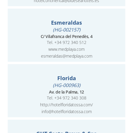
hotelcontinental@blueseahotels.es
Esmeraldas
(HG-002157)
C/ Vilafranca del Penedès, 4
Tel.
+34 972 340 512
www.medplaya.com
esmeraldas@medplaya.com
Florida
(HG-000963)
Av. de la Palma, 12
Tel.
+34 972 340 308
http://hotelfloridatossa.com/
info@hotelfloridatossa.com