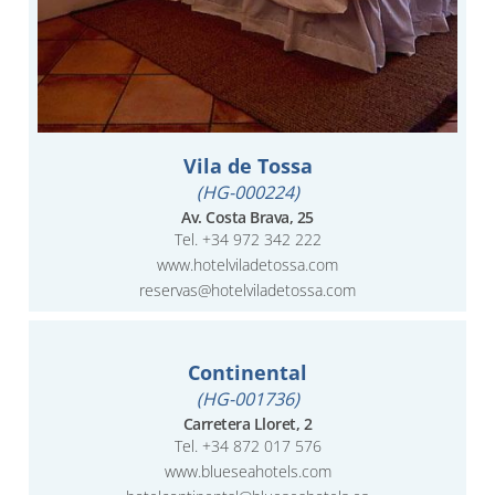
Vila de Tossa
(HG-000224)
Av. Costa Brava, 25
Tel.
+34 972 342 222
www.hotelviladetossa.com
reservas@hotelviladetossa.com
Continental
(HG-001736)
Carretera Lloret, 2
Tel. +34 872 017 576
www.blueseahotels.com