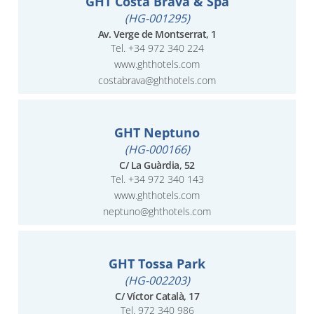
GHT Costa Brava & Spa
(HG-001295)
Av. Verge de Montserrat, 1
Tel.
+34 972 340 224
www.ghthotels.com
costabrava@ghthotels.com
GHT Neptuno
(HG-000166)
C/ La Guàrdia, 52
Tel.
+34 972 340 143
www.ghthotels.com
neptuno@ghthotels.com
GHT Tossa Park
(HG-002203)
C/ Víctor Català, 17
Tel.
972 340 986