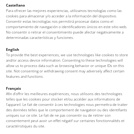
Castellano
Para ofrecer las mejores experiencias, utilizamos tecnologías como las
cookies para almacenar y/o acceder a la información del dispositivo.
Consentir estas tecnologías nos permitirá procesar datos como el
comportamiento de navegación o identificadores únicos en este sitio web.
No consentir o retirar el consentimiento puede afectar negativamente a
determinadas características y funciones.
English
To provide the best experiences, we use technologies like cookies to store
and/or access device information. Consenting to these technologies will
allow us to process data such as browsing behavior or unique IDs on this
site. Not consenting or withdrawing consent may adversely affect certain
features and functions.
Français
Afin d’offrir les meilleures expériences, nous utilisons des technologies
Tossa de Mar Tourist Office
telles que les cookies pour stocker et/ou accéder aux informations de
l’appareil. Le fait de consentir à ces technologies nous permettra de traiter
Av. del Pelegrí, 25 – Edifici La Nau · 17320 – Tossa de Mar
des données telles que le comportement de navigation ou des identifiants
(Girona – Costa Brava)
uniques sur ce site. Le fait de ne pas consentir ou de retirer son
consentement peut avoir un effet négatif sur certaines fonctionnalités et
Tel: + 00 34 972 340 108 · Mail: info@visittossa.com
caractéristiques du site.
Legal note
·
Cookies policy
·
Data protection