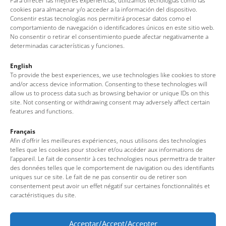
Para ofrecer las mejores experiencias, utilizamos tecnologías como las
cookies para almacenar y/o acceder a la información del dispositivo.
Consentir estas tecnologías nos permitirá procesar datos como el
comportamiento de navegación o identificadores únicos en este sitio web.
No consentir o retirar el consentimiento puede afectar negativamente a
determinadas características y funciones.
Cala d’en Carlos
Cala Figuera
Platges de Llorell
Platja de Porto Pi
English
To provide the best experiences, we use technologies like cookies to store
and/or access device information. Consenting to these technologies will
allow us to process data such as browsing behavior or unique IDs on this
site. Not consenting or withdrawing consent may adversely affect certain
features and functions.
Français
Afin d’offrir les meilleures expériences, nous utilisons des technologies
telles que les cookies pour stocker et/ou accéder aux informations de
l’appareil. Le fait de consentir à ces technologies nous permettra de traiter
des données telles que le comportement de navigation ou des identifiants
uniques sur ce site. Le fait de ne pas consentir ou de retirer son
consentement peut avoir un effet négatif sur certaines fonctionnalités et
caractéristiques du site.
Cala Morisca
Acceptar/Accept/Accepter