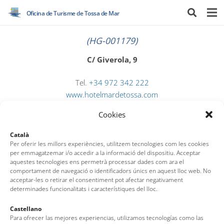
Oficina de Turisme de Tossa de Mar
(HG-001179)
C/ Giverola, 9
Tel.
+34 972 342 222
www.hotelmardetossa.com
reservas@hotelmardetossa.com
Cookies
Català
Per oferir les millors experiències, utilitzem tecnologies com les cookies
per emmagatzemar i/o accedir a la informació del dispositiu. Acceptar
aquestes tecnologies ens permetrà processar dades com ara el
comportament de navegació o identificadors únics en aquest lloc web. No
acceptar-les o retirar el consentiment pot afectar negativament
determinades funcionalitats i característiques del lloc.
Castellano
Oficina de Turisme de Tossa de Mar
Para ofrecer las mejores experiencias, utilizamos tecnologías como las