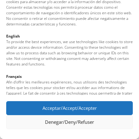
cookies para almacenar y/o acceder a la información del dispositivo.
Av. del Pelegrí, 25 – Edifici La Nau · 17320 – Tossa de Mar
Consentir estas tecnologías nos permitirá procesar datos como el
(Girona – Costa Brava)
comportamiento de navegación o identificadores únicos en este sitio web.
No consentir o retirar el consentimiento puede afectar negativamente a
Tel: + 00 34 972 340 108 · Mail: info@visittossa.com
determinadas características y funciones.
Nota legal
·
Política de cookies
·
Protecció de dades
English
To provide the best experiences, we use technologies like cookies to store
and/or access device information. Consenting to these technologies will
allow us to process data such as browsing behavior or unique IDs on this
site. Not consenting or withdrawing consent may adversely affect certain
features and functions.
Français
Afin d’offrir les meilleures expériences, nous utilisons des technologies
telles que les cookies pour stocker et/ou accéder aux informations de
l’appareil. Le fait de consentir à ces technologies nous permettra de traiter
des données telles que le comportement de navigation ou des identifiants
uniques sur ce site. Le fait de ne pas consentir ou de retirer son
Acceptar/Accept/Accepter
consentement peut avoir un effet négatif sur certaines fonctionnalités et
caractéristiques du site.
Denegar/Deny/Refuser