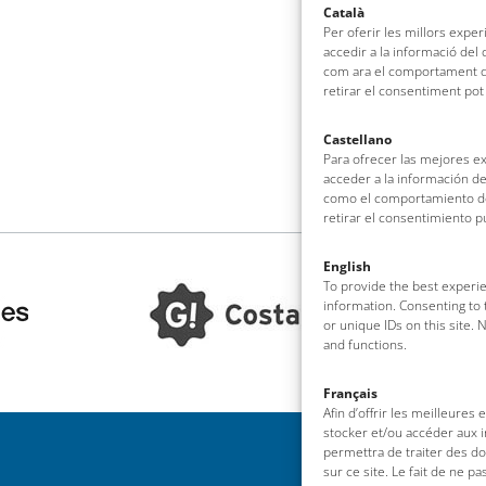
Català
Per oferir les millors expe
accedir a la informació del
com ara el comportament de
retirar el consentiment pot
Castellano
Para ofrecer las mejores e
acceder a la información de
como el comportamiento de 
retirar el consentimiento 
English
To provide the best experie
information. Consenting to 
or unique IDs on this site.
and functions.
Français
Afin d’offrir les meilleures
stocker et/ou accéder aux i
permettra de traiter des d
sur ce site. Le fait de ne p