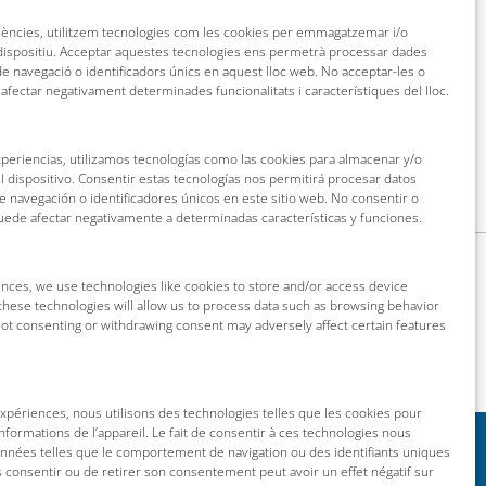
riències, utilitzem tecnologies com les cookies per emmagatzemar i/o
 dispositiu. Acceptar aquestes tecnologies ens permetrà processar dades
 navegació o identificadors únics en aquest lloc web. No acceptar-les o
 afectar negativament determinades funcionalitats i característiques del lloc.
xperiencias, utilizamos tecnologías como las cookies para almacenar y/o
l dispositivo. Consentir estas tecnologías nos permitirá procesar datos
navegación o identificadores únicos en este sitio web. No consentir o
puede afectar negativamente a determinadas características y funciones.
nces, we use technologies like cookies to store and/or access device
these technologies will allow us to process data such as browsing behavior
 Not consenting or withdrawing consent may adversely affect certain features
 expériences, nous utilisons des technologies telles que les cookies pour
nformations de l’appareil. Le fait de consentir à ces technologies nous
onnées telles que le comportement de navigation ou des identifiants uniques
as consentir ou de retirer son consentement peut avoir un effet négatif sur